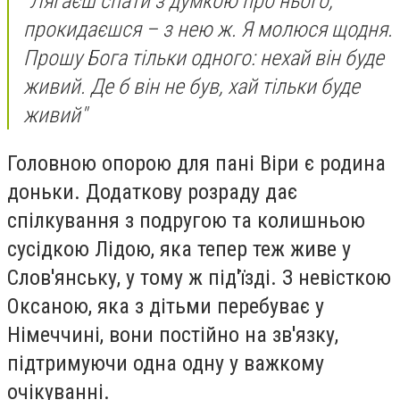
"Лягаєш спати з думкою про нього,
прокидаєшся – з нею ж. Я молюся щодня.
Прошу Бога тільки одного: нехай він буде
живий. Де б він не був, хай тільки буде
живий"
Головною опорою для пані Віри є родина
доньки. Додаткову розраду дає
спілкування з подругою та колишньою
сусідкою Лідою, яка тепер теж живе у
Слов'янську, у тому ж під'їзді. З невісткою
Оксаною, яка з дітьми перебуває у
Німеччині, вони постійно на зв'язку,
підтримуючи одна одну у важкому
очікуванні.