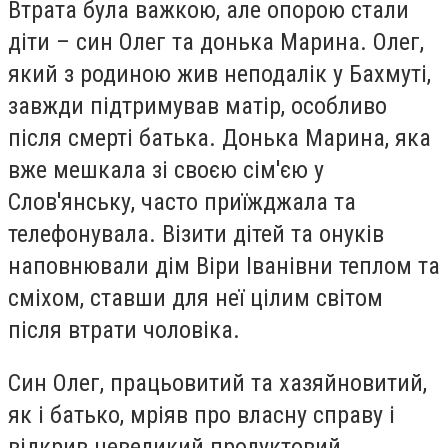
Втрата була важкою, але опорою стали
діти – син Олег та донька Марина. Олег,
який з родиною жив неподалік у Бахмуті,
завжди підтримував матір, особливо
після смерті батька. Донька Марина, яка
вже мешкала зі своєю сім'єю у
Слов'янську, часто приїжджала та
телефонувала. Візити дітей та онуків
наповнювали дім Віри Іванівни теплом та
сміхом, ставши для неї цілим світом
після втрати чоловіка.
Син Олег, працьовитий та хазяйновитий,
як і батько, мріяв про власну справу і
відкрив невеликий продуктовий