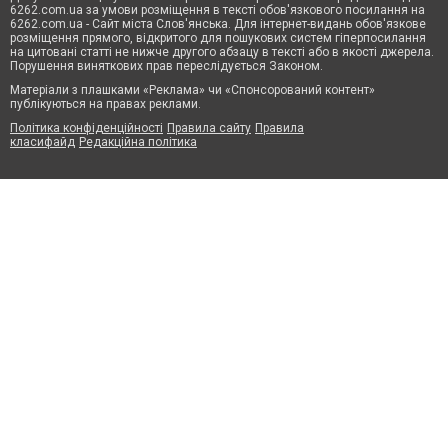
6262.com.ua за умови розміщення в тексті обов'язкового посилання на
6262.com.ua - Сайт міста Слов'янська. Для інтернет-видань обов'язкове
розміщення прямого, відкритого для пошукових систем гіперпосилання
на цитовані статті не нижче другого абзацу в тексті або в якості джерела.
Порушення виняткових прав переслідується Законом.
Матеріали з плашками «Реклама» чи «Спонсорований контент»
публікуються на правах реклами.
Політика конфіденційності
Правила сайту
Правила
класифайд
Редакційна політика