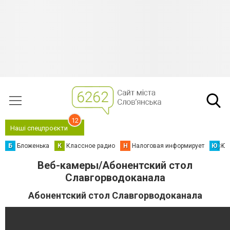
12
Наші спецпроєкти
Б
Бложенька
К
Классное радио
Н
Налоговая информирует
Ю
Юс
Веб-камеры/Абонентский стол
Славгорводоканала
Абонентский стол Славгорводоканала