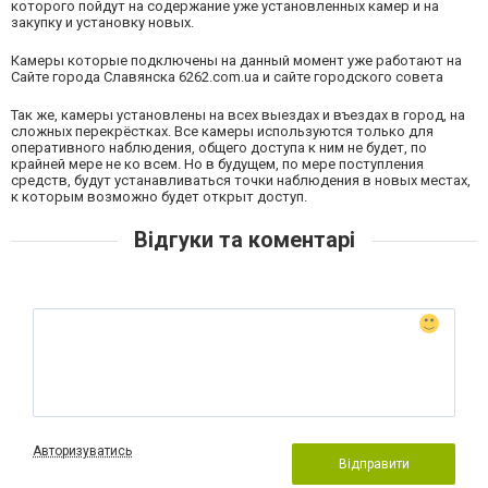
которого пойдут на содержание уже установленных камер и на
закупку и установку новых.
Камеры которые подключены на данный момент уже работают на
Сайте города Славянска
6262.com.ua
и сайте
городского совета
Так же, камеры установлены на всех выездах и въездах в город, на
сложных перекрёстках. Все камеры используются только для
оперативного наблюдения, общего доступа к ним не будет, по
крайней мере не ко всем. Но в будущем, по мере поступления
средств, будут устанавливаться точки наблюдения в новых местах,
к которым возможно будет открыт доступ.
Відгуки та коментарі
Авторизуватись
Відправити