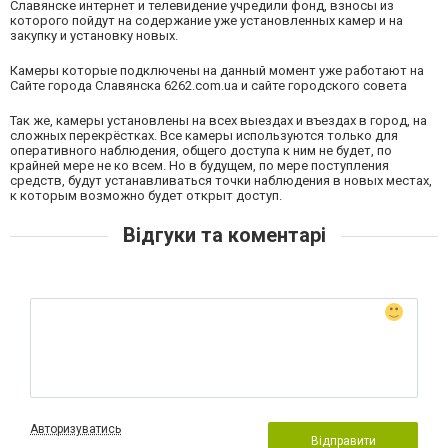
Славянске интернет и телевидение учредили фонд, взносы из
которого пойдут на содержание уже установленных камер и на
закупку и установку новых.
Камеры которые подключены на данный момент уже работают на
Сайте города Славянска 6262.com.ua и сайте городского совета
Так же, камеры установлены на всех выездах и въездах в город, на
сложных перекрёстках. Все камеры используются только для
оперативного наблюдения, общего доступа к ним не будет, по
крайней мере не ко всем. Но в будущем, по мере поступления
средств, будут устанавливаться точки наблюдения в новых местах,
к которым возможно будет открыт доступ.
Відгуки та коментарі
Авторизуватись
Відправити