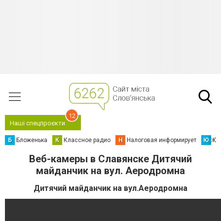
12
Наші спецпроєкти
Б
Бложенька
К
Классное радио
Н
Налоговая информирует
Ю
Юс
Веб-камеры в Славянске Дитячий
майданчик на вул. Аеродромна
Дитячий майданчик на вул.Аеродромна