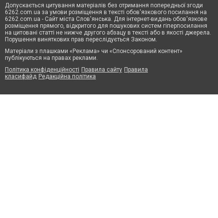
Допускається цитування матеріалів без отримання попередньої згоди
6262.com.ua за умови розміщення в тексті обов'язкового посилання на
6262.com.ua - Сайт міста Слов'янська. Для інтернет-видань обов'язкове
розміщення прямого, відкритого для пошукових систем гіперпосилання
на цитовані статті не нижче другого абзацу в тексті або в якості джерела.
Порушення виняткових прав переслідується Законом.
Матеріали з плашками «Реклама» чи «Спонсорований контент»
публікуються на правах реклами.
Політика конфіденційності
Правила сайту
Правила
класифайд
Редакційна політика