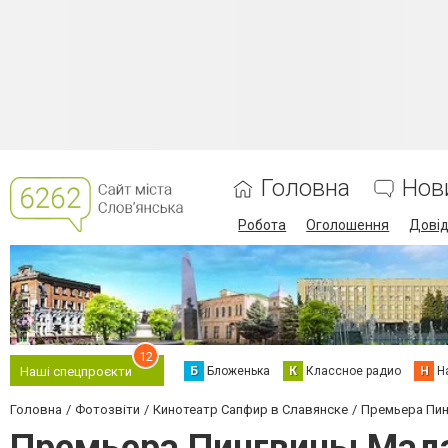
Головна
Нов
Робота
Оголошення
Дові
12
Б
Бложенька
К
Классное радио
Н
Н
Наші спецпроєкти
Головна
Фотозвіти
Кинотеатр Сапфир в Славянске
Премьера Пин