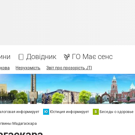
ини
Довідник
ГО Має сенс
дкова
Нерухомість
Звіт про прозорість JTI
алоговая информирует
Ю
Юстиция информирует
Б
Беседы о здоровье
гвины Мадагаскара