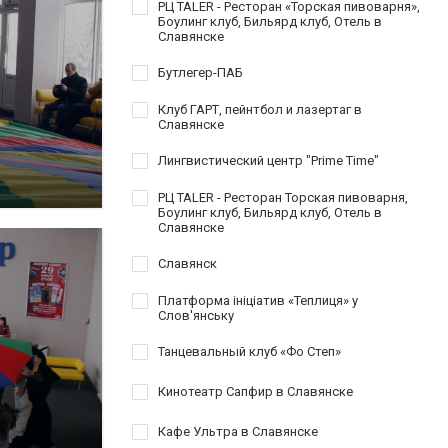
РЦ TALER - Ресторан «Торская пивоварня»,
Боулинг клуб, Бильярд клуб, Отель в
Славянске
Бутлегер-ПАБ
Клуб ГАРТ, пейнтбол и лазертаг в
Славянске
Лингвистический центр "Prime Time"
РЦ TALER - Ресторан Торская пивоварня,
Боулинг клуб, Бильярд клуб, Отель в
Славянске
Славянск
Платформа ініціатив «Теплиця» у
Слов'янську
Танцевальный клуб «Фо Степ»
Кинотеатр Сапфир в Славянске
Кафе Ультра в Славянске