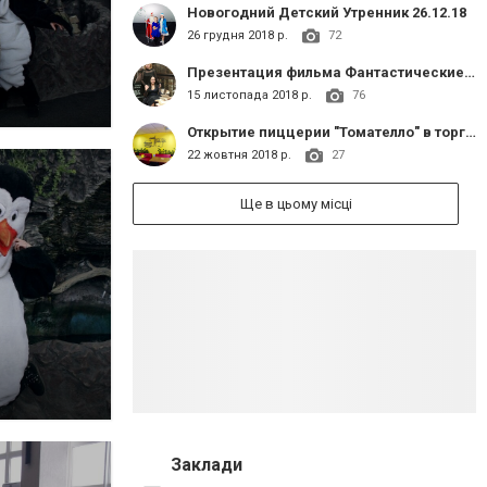
Новогодний Детский Утренник 26.12.18
26 грудня 2018 р.
72
Презентация фильма Фантастические твари: Преступления Грин-де-Вал
15 листопада 2018 р.
76
Открытие пиццерии "Томателло" в торговом комплексе "Сапфир"
22 жовтня 2018 р.
27
Ще в цьому місці
Заклади