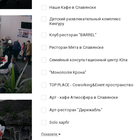
Наше Кафе в Славянске
Детский развлекательный комплекс
Кенгуру
Клуб ресторан "BARREL"
Ресторан Мята в Славянске
Семейный консультационный центр Юла
"Монополія Крона"
TOP PLACE - Coworking&Event пространство
Арт - кафе Атмосфера в Славянске
Арт-ресторан "Дирижабль"
Solo.sapfir
Показати