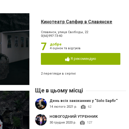
Кинотеатр Сапфир в Славянске
Славянск, улица Свободы, 22
0(66)997-73-40
7
добре
4 оцінок та відгуків
Я рекомендую
2 перегляди в серпні
Ще в цьому місці
День всіх закоханних у "Solo Sapfir"
14 лютого 2021 р.
62
НОВОГОДНИЙ УТРЕННИК
30 грудня 2020 р.
127