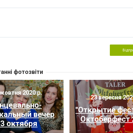
Відпр
анні фотозвіти
жовтня 2020 р.
23 вересня 202
нцевально-
"Открытие фес
альный вечер
Октоберфест 
3 октября