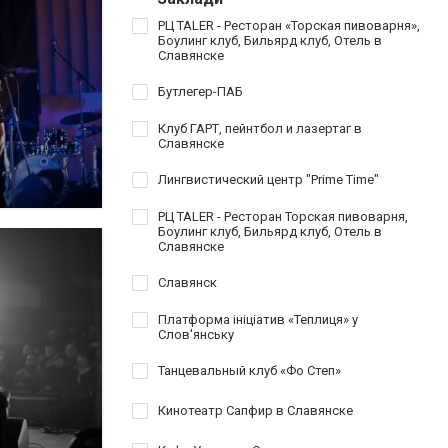
РЦ TALER - Ресторан «Торская пивоварня»,
Боулинг клуб, Бильярд клуб, Отель в
Славянске
Бутлегер-ПАБ
Клуб ГАРТ, пейнтбол и лазертаг в
Славянске
Лингвистический центр "Prime Time"
РЦ TALER - Ресторан Торская пивоварня,
Боулинг клуб, Бильярд клуб, Отель в
Славянске
Славянск
Платформа ініціатив «Теплиця» у
Слов'янську
Танцевальный клуб «Фо Степ»
Кинотеатр Сапфир в Славянске