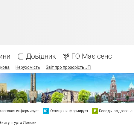
ини
Довідник
ГО Має сенс
дкова
Нерухомість
Звіт про прозорість JTI
алоговая информирует
Ю
Юстиция информирует
Б
Беседы о здоровье
Виступ гурта Лелеки