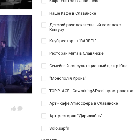
Кафе Ультра в Славянске
Наше Кафе в Славянске
Детский развлекательный комплекс
Кенгуру
Клуб ресторан "BARREL"
Ресторан Мята в Славянске
Семейный консультационный центр Юла
"Монополія Крона"
TOP PLACE - Coworking&Event пространство
Арт - кафе Атмосфера в Славянске
Арт-ресторан "Дирижабль"
Solo.sapfir