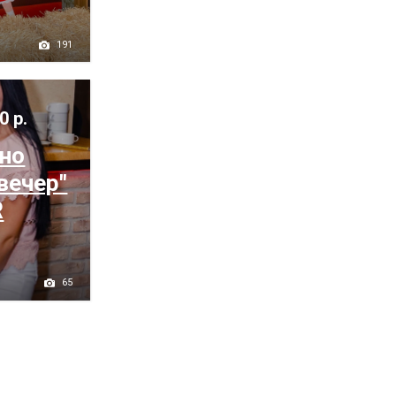
191
0 р.
ьно
вечер"
R
65