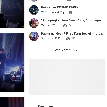
Вибухове COSMO PARTY!!!
20 березня 2021 р.
15
"Вечориці в тітки Ганни" від Платформи Ініціатив "Теплиця"
7 січня 2021 р.
24
Казка на Новий Рік у Платформі Ініціатив "Теплиця"
31 грудня 2020 р.
53
Ще в цьому місці
Заклади