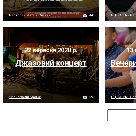
44
Ресторан Мята в Славянс...
РЦ TALER - Рес
22 вересня 2020 р.
13 
Джазовий концерт
Вечери
99
"Монополія Крона"
РЦ TALER - Рес