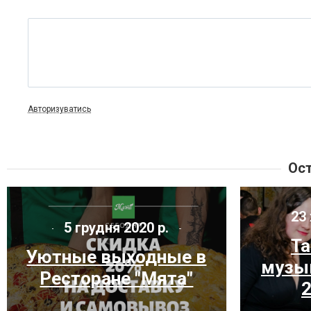
Авторизуватись
Ост
23 
5 грудня 2020 р.
Та
Уютные выходные в
музык
Ресторане "Мята"
2