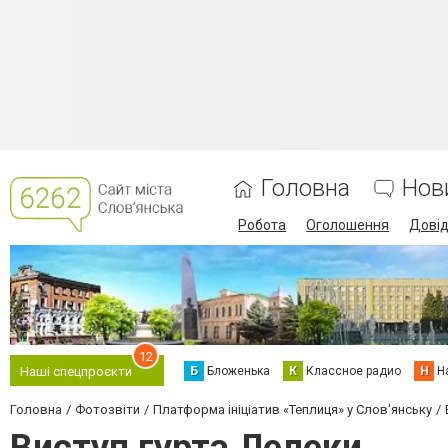
Головна
Нов
Робота
Оголошення
Дові
12
Б
Бложенька
К
Классное радио
Н
Н
Наші спецпроєкти
Головна
Фотозвіти
Платформа ініціатив «Теплиця» у Слов'янську