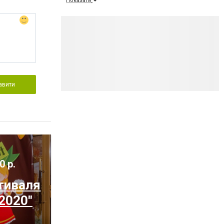
Показати
авити
0 р.
тиваля
2020"