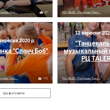
57
торан «Тор...
РЦ TALER - Ресторан Торс...
12 вересня 202
вересня 2020 р.
"Танцевал
нка "Спанч Боб"
музыкальный 
РЦ TALE
112
торан Торс...
РЦ TALER - Ресторан Торс...
Ще фотозвіти