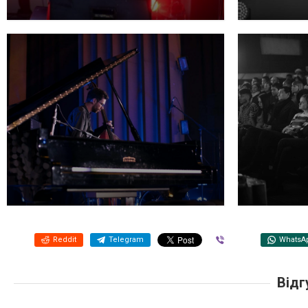
Reddit
Telegram
Viber
WhatsA
Відг