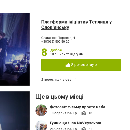
Платформа ініціатив Теплиця у
Слов'янську
Славянск, Торская, 4
+38(066) 500 50 20
8
добре
10 оцінок та відгуків
Я рекомендую
2 перегляди в серпні
Ще в цьому місці
Фотозвіт фільму просто неба
13 серпня 2021 р.
18
Гучнюща tusa NaVeysovom
26 червня 2021 р.
31