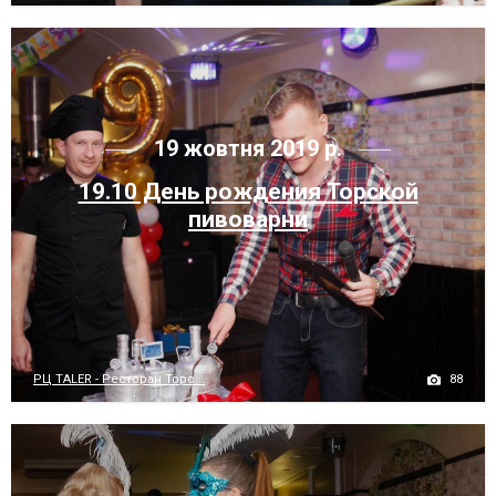
19 жовтня 2019 р.
19.10 Дeнь рождения Торской
пивоварни
88
РЦ TALER - Ресторан Торс...