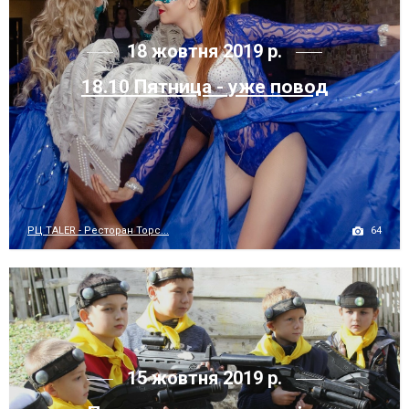
18 жовтня 2019 р.
18.10 Пятница - уже повод
64
РЦ TALER - Ресторан Торс...
15 жовтня 2019 р.