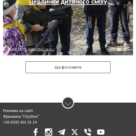
Перлинки дитячого сміху
35
Клуб ГАРТ- пейнтбол та л...
Ще фотозвіти
Реклама на сайті
Франшиза "CitySites"
+38 (050) 426 26 24