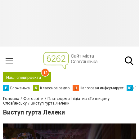
12
Наші спецпроєкти
Б
Бложенька
К
Классное радио
Н
Налоговая информирует
Ю
Юс
Головна
Фотозвіти
Платформа ініціатив «Теплиця» у
Слов'янську
Виступ гурта Лелеки
Виступ гурта Лелеки