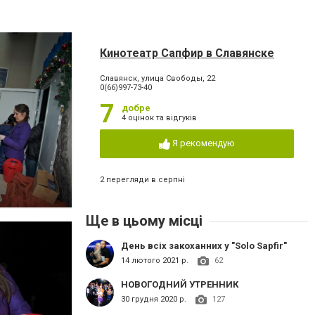
Кинотеатр Сапфир в Славянске
Славянск, улица Свободы, 22
0(66)997-73-40
7
добре
4 оцінок та відгуків
Я рекомендую
2 перегляди в серпні
Ще в цьому місці
День всіх закоханних у "Solo Sapfir"
14 лютого 2021 р.
62
НОВОГОДНИЙ УТРЕННИК
30 грудня 2020 р.
127