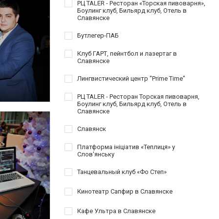
РЦ TALER - Ресторан «Торская пивоварня»,
Боулинг клуб, Бильярд клуб, Отель в
Славянске
Бутлегер-ПАБ
Клуб ГАРТ, пейнтбол и лазертаг в
Славянске
Лингвистический центр "Prime Time"
РЦ TALER - Ресторан Торская пивоварня,
Боулинг клуб, Бильярд клуб, Отель в
Славянске
Славянск
Платформа ініціатив «Теплиця» у
Слов'янську
Танцевальный клуб «Фо Степ»
Кинотеатр Сапфир в Славянске
Кафе Ультра в Славянске