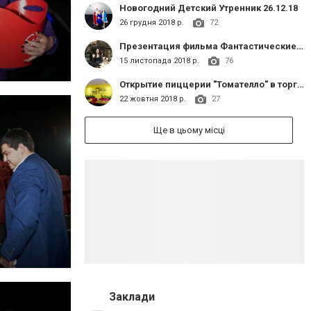
Новогодний Детский Утренник 26.12.18
26 грудня 2018 р.
72
Презентация фильма Фантастические твари: Преступления Грин-де-Вал
15 листопада 2018 р.
76
Открытие пиццерии "Томателло" в торговом комплексе "Сапфир"
22 жовтня 2018 р.
27
Ще в цьому місці
Заклади