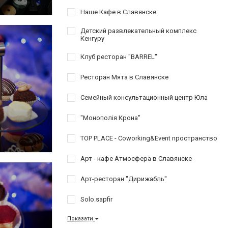
Наше Кафе в Славянске
Детский развлекательный комплекс
Кенгуру
Клуб ресторан "BARREL"
Ресторан Мята в Славянске
Семейный консультационный центр Юла
"Монополія Крона"
TOP PLACE - Coworking&Event пространство
Арт - кафе Атмосфера в Славянске
Арт-ресторан "Дирижабль"
Solo.sapfir
Показати