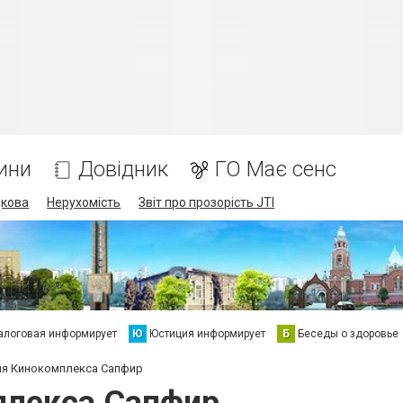
ини
Довідник
ГО Має сенс
дкова
Нерухомість
Звіт про прозорість JTI
алоговая информирует
Ю
Юстиция информирует
Б
Беседы о здоровье
я Кинокомплекса Сапфир