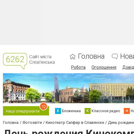
Головна
Нов
Робота
Оголошення
Дові
12
Б
Бложенька
К
Классное радио
Н
Н
Наші спецпроєкти
Головна
Фотозвіти
Кинотеатр Сапфир в Славянске
День рождени