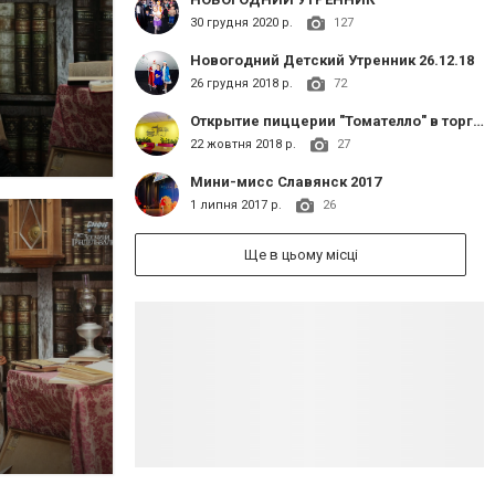
30 грудня 2020 р.
127
Новогодний Детский Утренник 26.12.18
26 грудня 2018 р.
72
Открытие пиццерии "Томателло" в торговом комплексе "Сапфир"
22 жовтня 2018 р.
27
Мини-мисс Славянск 2017
1 липня 2017 р.
26
Ще в цьому місці