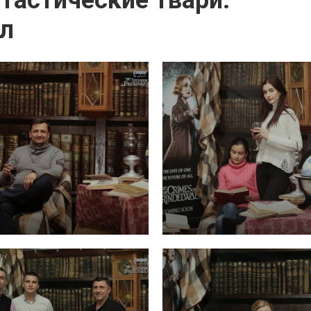
тастические твари:
ал