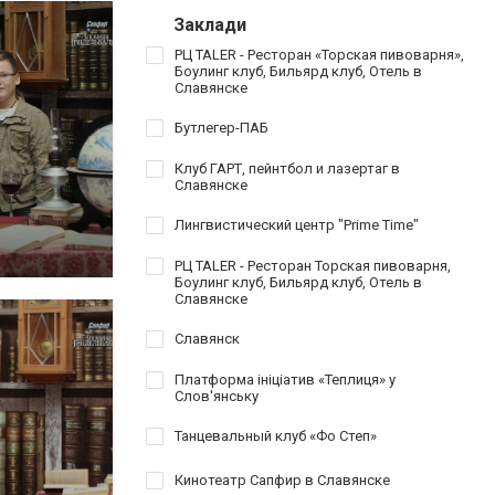
Заклади
РЦ TALER - Ресторан «Торская пивоварня»,
Боулинг клуб, Бильярд клуб, Отель в
Славянске
Бутлегер-ПАБ
Клуб ГАРТ, пейнтбол и лазертаг в
Славянске
Лингвистический центр "Prime Time"
РЦ TALER - Ресторан Торская пивоварня,
Боулинг клуб, Бильярд клуб, Отель в
Славянске
Славянск
Платформа ініціатив «Теплиця» у
Слов'янську
Танцевальный клуб «Фо Степ»
Кинотеатр Сапфир в Славянске