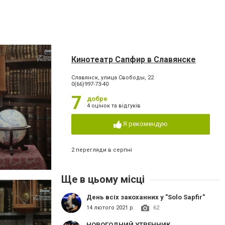
Кинотеатр Сапфир в Славянске
Славянск, улица Свободы, 22
0(66)997-73-40
7
добре
4 оцінок та відгуків
Я рекомендую
2 перегляди в серпні
Ще в цьому місці
День всіх закоханних у "Solo Sapfir"
14 лютого 2021 р.
62
НОВОГОДНИЙ УТРЕННИК