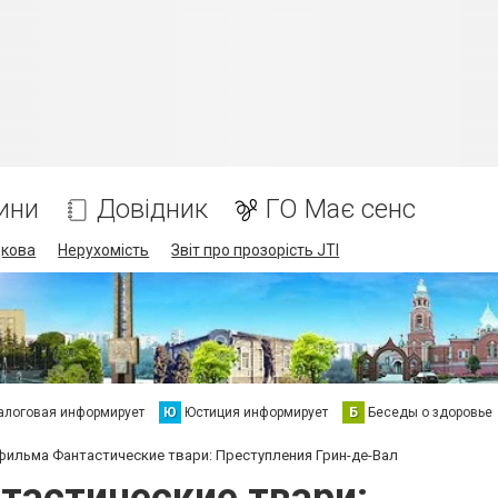
ини
Довідник
ГО Має сенс
дкова
Нерухомість
Звіт про прозорість JTI
алоговая информирует
Ю
Юстиция информирует
Б
Беседы о здоровье
фильма Фантастические твари: Преступления Грин-де-Вал