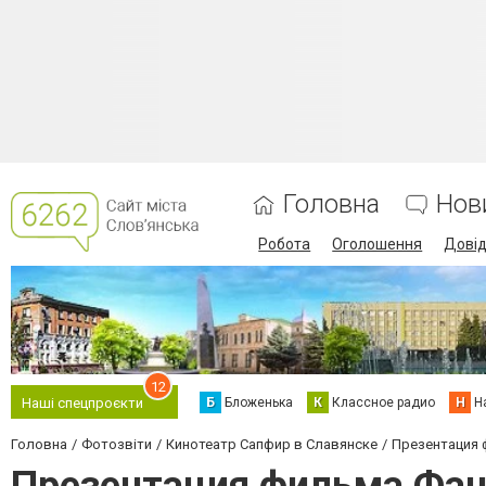
Головна
Нов
Робота
Оголошення
Дові
12
Б
Бложенька
К
Классное радио
Н
Н
Наші спецпроєкти
Головна
Фотозвіти
Кинотеатр Сапфир в Славянске
Презентация 