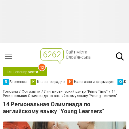
12
Наші спецпроєкти
Б
Бложенька
К
Классное радио
Н
Налоговая информирует
Ю
Юс
Головна
Фотозвіти
Лингвистический центр "Prime Time"
14
Региональная Олимпиада по английскому языку "Young Learners"
14 Региональная Олимпиада по
английскому языку "Young Learners"