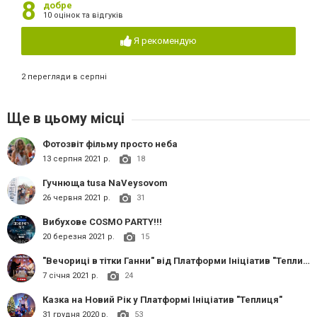
8
добре
10 оцінок та відгуків
Я рекомендую
2 перегляди в серпні
Ще в цьому місці
Фотозвіт фільму просто неба
13 серпня 2021 р.
18
Гучнюща tusa NaVeysovom
26 червня 2021 р.
31
Вибухове COSMO PARTY!!!
20 березня 2021 р.
15
"Вечориці в тітки Ганни" від Платформи Ініціатив "Теплиця"
7 січня 2021 р.
24
Казка на Новий Рік у Платформі Ініціатив "Теплиця"
31 грудня 2020 р.
53