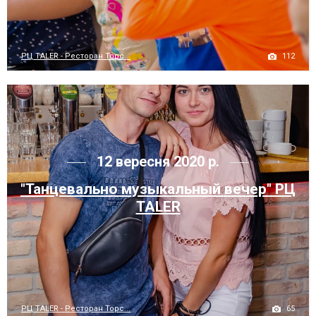
112
РЦ TALER - Ресторан Торс...
12 вересня 2020 р.
"Танцевально музыкальный вечер" РЦ
TALER
65
РЦ TALER - Ресторан Торс...