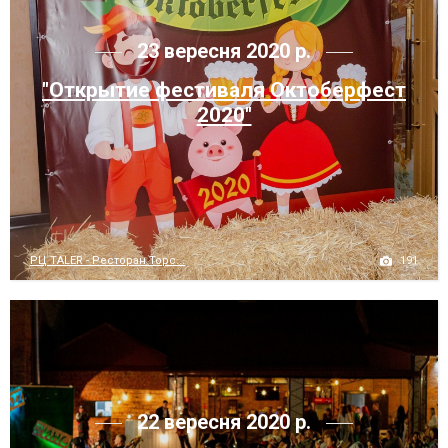
23 вересня 2020 р.
"Открытие фестиваля Октоберфест
2020"
191
РЦ TALER - Ресторан Торс...
22 вересня 2020 р.