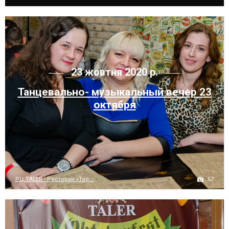
23 жовтня 2020 р.
Танцевально- музыкальный вечер 23
октября
57
РЦ TALER - Ресторан «Тор...