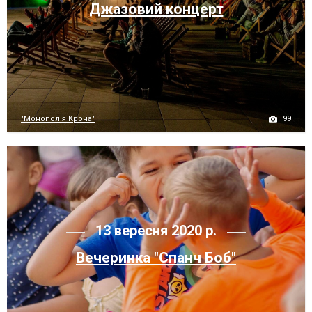
Джазовий концерт
99
"Монополія Крона"
13 вересня 2020 р.
Вечеринка "Спанч Боб"