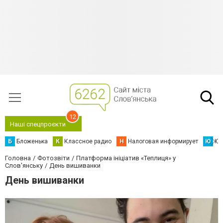
12
Наші спецпроєкти
Б
Бложенька
К
Классное радио
Н
Налоговая информирует
Ю
Юс
Головна
Фотозвіти
Платформа ініціатив «Теплиця» у
Слов'янську
День вишиванки
День вишиванки