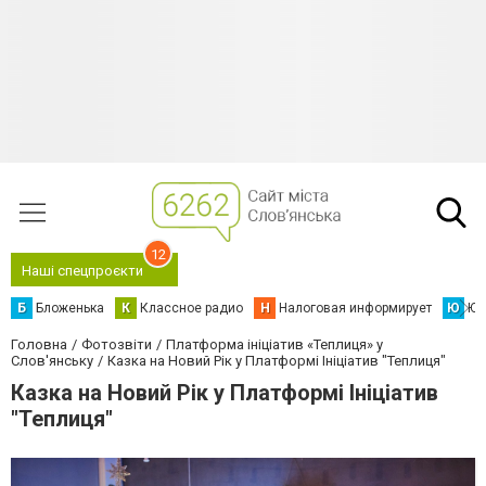
12
Наші спецпроєкти
Б
Бложенька
К
Классное радио
Н
Налоговая информирует
Ю
Юс
Головна
Фотозвіти
Платформа ініціатив «Теплиця» у
Слов'янську
Казка на Новий Рік у Платформі Ініціатив "Теплиця"
Казка на Новий Рік у Платформі Ініціатив
"Теплиця"