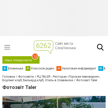
12
Наші спецпроєкти
Б
Бложенька
К
Классное радио
Н
Налоговая информирует
Ю
Юс
Головна
Фотозвіти
РЦ TALER - Ресторан «Торская пивоварня»,
Боулинг клуб, Бильярд клуб, Отель в Славянске
Фотозвіт Taler
Фотозвіт Taler