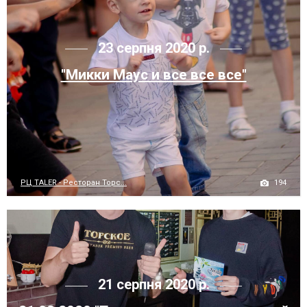
23 серпня 2020 р.
"Микки Маус и все все все"
194
РЦ TALER - Ресторан Торс...
21 серпня 2020 р.