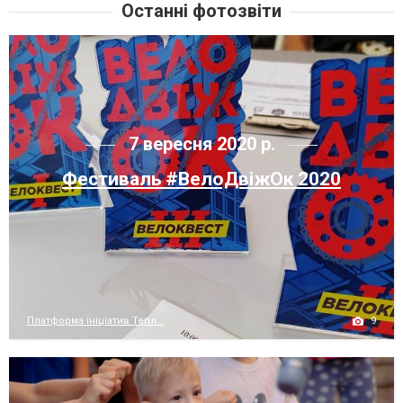
Останні фотозвіти
7 вересня 2020 р.
Фестиваль #ВелоДвіжОк 2020
9
Платформа ініціатив Тепл...