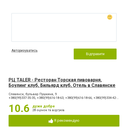
Авторизуватись
Відправити
РЦ TALER - Ресторан Торская пивоварня,
Боулинг клуб, Бильярд клуб, Отель в Славянске
Славянск, бульвар Пушкина, 9
+380(99)337-35-35, +380(99)616-18-63, +380(99)616-18-66, +380(99)334-42-42, +380(66)065-60-90
10.6
дуже добре
28 оцінок та відгуків
Я рекомендую