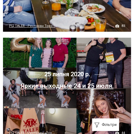
83
РЦ TALER - Ресторан Торс...
25 липня 2020 р.
Яркие выходные 24 и 25 июля.
Фільтри
44
РЦ TALER - Ресторан «Тор...