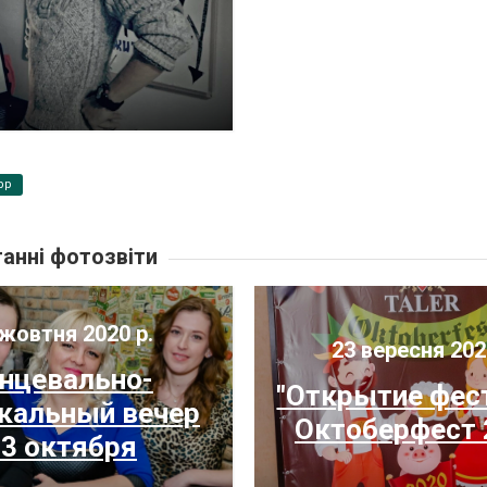
pp
анні фотозвіти
жовтня 2020 р.
23 вересня 202
нцевально-
"Открытие фес
альный вечер
Октоберфест 
3 октября