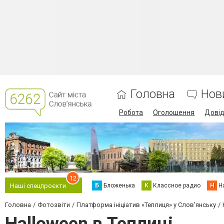
Головна
Нов
Робота
Оголошення
Дові
12
Б
Бложенька
К
Классное радио
Н
Н
Наші спецпроєкти
Головна
Фотозвіти
Платформа ініціатив «Теплиця» у Слов'янську