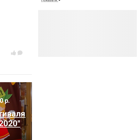
Показати
0 р.
тиваля
2020"