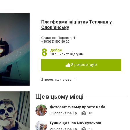
Платформа ініціатив Теплиця у
Слов'янську
Славянск, Торская, 4
+38(066) 500 50 20
8
добре
10 оцінок та відгуків
Я рекомендую
2 перегляди в серпні
Ще в цьому місці
Фотозвіт фільму просто неба
13 серпня 2021 р.
18
Гучнюща tusa NaVeysovom
26 червня 2021 р.
31