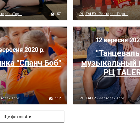
57
торан «Тор...
РЦ TALER - Ресторан Торс...
12 вересня 202
вересня 2020 р.
"Танцевал
нка "Спанч Боб"
музыкальный 
РЦ TALE
112
торан Торс...
РЦ TALER - Ресторан Торс...
Ще фотозвіти