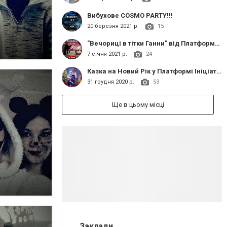
Вибухове COSMO PARTY!!!
20 березня 2021 р.
15
"Вечориці в тітки Ганни" від Платформи Ініціатив "Теплиця"
7 січня 2021 р.
24
Казка на Новий Рік у Платформі Ініціатив "Теплиця"
31 грудня 2020 р.
53
Ще в цьому місці
Заклади