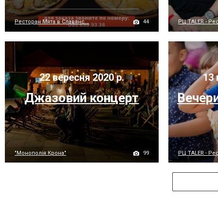
44
Ресторан Мята в Славянс...
РЦ TALER - Рес
22 вересня 2020 р.
13 
Джазовий концерт
Вечери
99
"Монополія Крона"
РЦ TALER - Рес