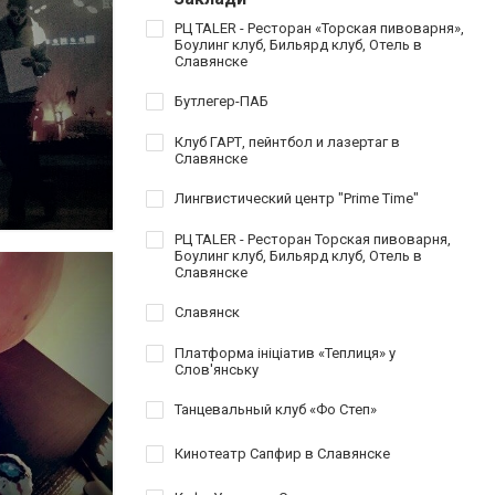
РЦ TALER - Ресторан «Торская пивоварня»,
Боулинг клуб, Бильярд клуб, Отель в
Славянске
Бутлегер-ПАБ
Клуб ГАРТ, пейнтбол и лазертаг в
Славянске
Лингвистический центр "Prime Time"
РЦ TALER - Ресторан Торская пивоварня,
Боулинг клуб, Бильярд клуб, Отель в
Славянске
Славянск
Платформа ініціатив «Теплиця» у
Слов'янську
Танцевальный клуб «Фо Степ»
Кинотеатр Сапфир в Славянске