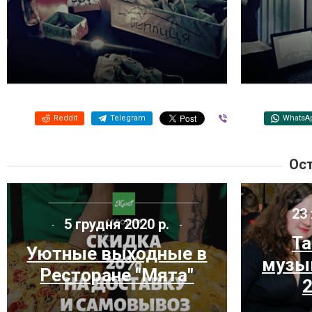
Reddit
Telegram
Viber
WhatsA
Ост
23 
5 грудня 2020 р.
Та
Уютные выходные в
музык
Ресторане "Мята"
2