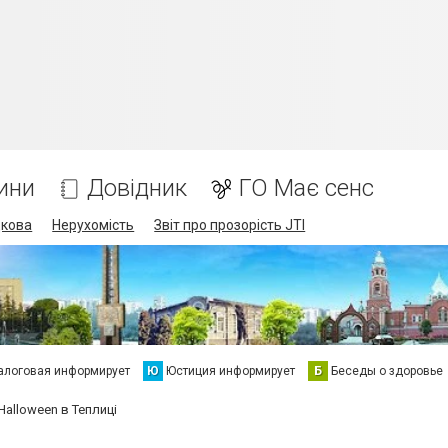
ини
Довідник
ГО Має сенс
дкова
Нерухомість
Звіт про прозорість JTI
алоговая информирует
Ю
Юстиция информирует
Б
Беседы о здоровье
Halloween в Теплиці