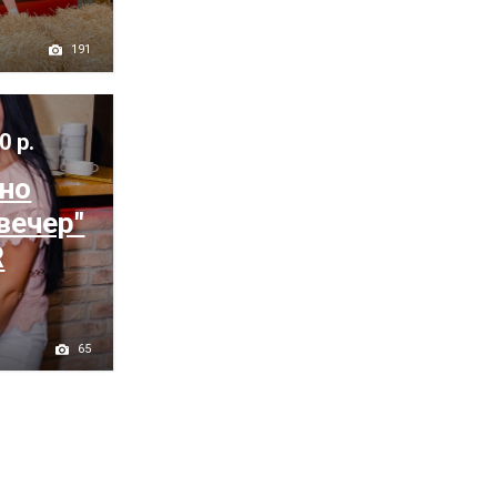
191
0 р.
ьно
вечер"
R
65