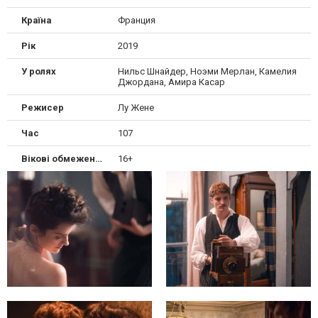
Країна
Франция
Рік
2019
У ролях
Нильс Шнайдер, Ноэми Мерлан, Камелия
Джордана, Амира Касар
Режисер
Лу Жене
Час
107
Вікові обмеження
16+