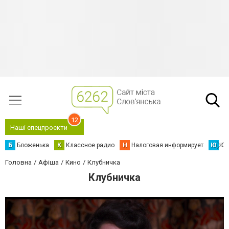
12
Наші спецпроєкти
Б
Бложенька
К
Классное радио
Н
Налоговая информирует
Ю
Юс
Головна
Афіша
Кино
Клубничка
Клубничка