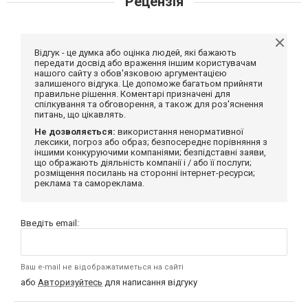
Рецензія
Відгук - це думка або оцінка людей, які бажають
передати досвід або враження іншим користувачам
нашого сайту з обов'язковою аргументацією
залишеного відгука. Це допоможе багатьом прийняти
правильне рішення. Коментарі призначені для
спілкування та обговорення, а також для роз'яснення
питань, що цікавлять.
Не дозволяється:
використання ненормативної
лексики, погроз або образ; безпосереднє порівняння з
іншими конкуруючими компаніями; безпідставні заяви,
що ображають діяльність компанії і / або її послуги;
розміщення посилань на сторонні інтернет-ресурси;
реклама та самореклама.
Введіть email:
Ваш e-mail не відображатиметься на сайті
або
Авторизуйтесь
для написання відгуку