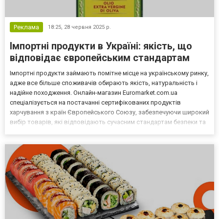
Реклама
18:25,
28 червня 2025 р.
Імпортні продукти в Україні: якість, що
відповідає європейським стандартам
Імпортні продукти займають помітне місце на українському ринку,
адже все більше споживачів обирають якість, натуральність і
надійне походження. Онлайн-магазин Euromarket.com.ua
спеціалізується на постачанні сертифікованих продуктів
харчування з країн Європейського Союзу, забезпечуючи широкий
вибір товарів, які відповідають сучасним стандартам безпеки та
смаку. Купити імпортні продукти в україні ви можете прямо зараз
на сайті інтернет-магазину euromarket.co...