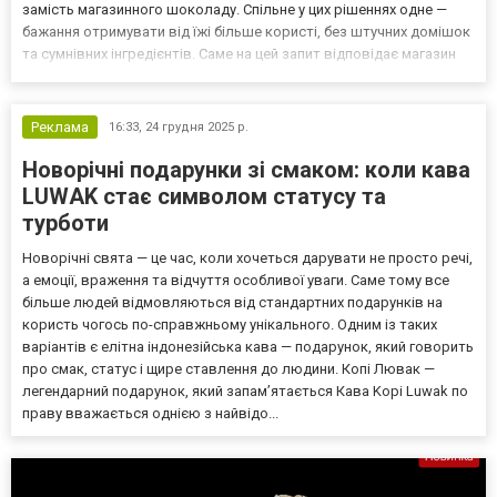
замість магазинного шоколаду. Спільне у цих рішеннях одне —
бажання отримувати від їжі більше користі, без штучних домішок
та сумнівних інгредієнтів. Саме на цей запит відповідає магазин
Gorishok Market https://gorishokmarket.com.ua/ — простір, де
зібрані натуральні продукти від...
Реклама
16:33,
24 грудня 2025 р.
Новорічні подарунки зі смаком: коли кава
LUWAK стає символом статусу та
турботи
Новорічні свята — це час, коли хочеться дарувати не просто речі,
а емоції, враження та відчуття особливої уваги. Саме тому все
більше людей відмовляються від стандартних подарунків на
користь чогось по-справжньому унікального. Одним із таких
варіантів є елітна індонезійська кава — подарунок, який говорить
про смак, статус і щире ставлення до людини. Копі Лювак —
легендарний подарунок, який запам’ятається Кава Kopi Luwak по
праву вважається однією з найвідо...