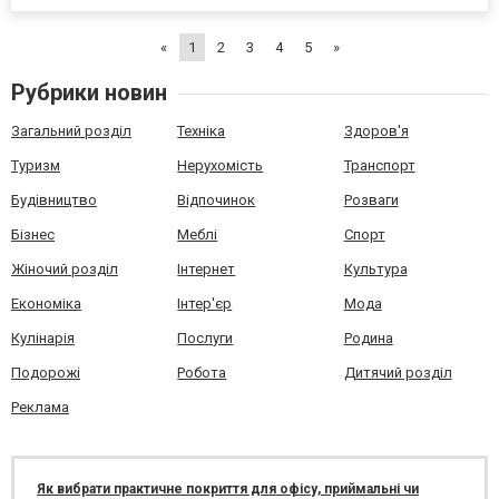
заказ и дождаться курьера. Что заказать на ужин или обед? В
Броварах вы можете заказать вкусные и сытные блюда из
«
1
2
3
4
5
»
мангал мен...
Рубрики новин
Загальний розділ
Техніка
Здоров'я
Туризм
Нерухомість
Транспорт
Будівництво
Відпочинок
Розваги
Бізнес
Меблі
Спорт
Жіночий розділ
Інтернет
Культура
Економіка
Інтер'єр
Мода
Кулінарія
Послуги
Родина
Подорожі
Робота
Дитячий розділ
Реклама
Як вибрати практичне покриття для офісу, приймальні чи