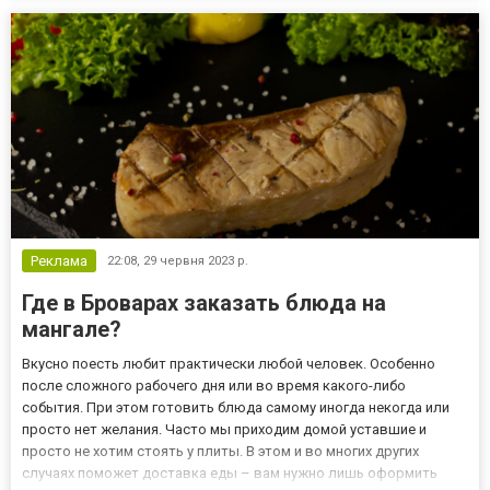
широким ассортиментом пищевых изделий и инвентаря
высокого качеств...
Реклама
22:08,
29 червня 2023 р.
Где в Броварах заказать блюда на
мангале?
Вкусно поесть любит практически любой человек. Особенно
после сложного рабочего дня или во время какого-либо
события. При этом готовить блюда самому иногда некогда или
просто нет желания. Часто мы приходим домой уставшие и
просто не хотим стоять у плиты. В этом и во многих других
случаях поможет доставка еды – вам нужно лишь оформить