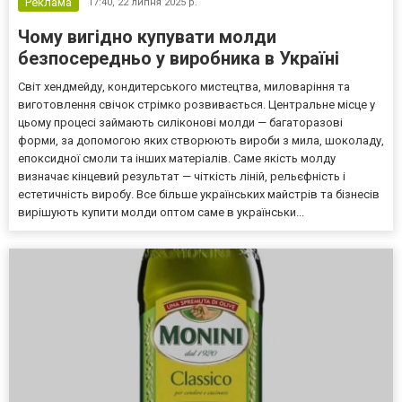
Реклама
17:40,
22 липня 2025 р.
Чому вигідно купувати молди
безпосередньо у виробника в Україні
Світ хендмейду, кондитерського мистецтва, миловаріння та
виготовлення свічок стрімко розвивається. Центральне місце у
цьому процесі займають силіконові молди — багаторазові
форми, за допомогою яких створюють вироби з мила, шоколаду,
епоксидної смоли та інших матеріалів. Саме якість молду
визначає кінцевий результат — чіткість ліній, рельєфність і
естетичність виробу. Все більше українських майстрів та бізнесів
вирішують купити молди оптом саме в українськи...