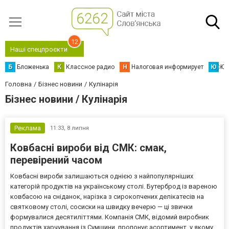
12
Наші спецпроєкти
Б
Бложенька
К
Классное радио
Н
Налоговая информирует
Ю
Юс
Головна
Бізнес новини
Кулінарія
Бізнес новини / Кулінарія
Реклама
11:33,
8 липня
Ковбасні вироби від СМК: смак,
перевірений часом
Ковбасні вироби залишаються однією з найпопулярніших
категорій продуктів на українському столі. Бутерброд із вареною
ковбасою на сніданок, нарізка з сирокопчених делікатесів на
святковому столі, сосиски на швидку вечерю — ці звички
формувалися десятиліттями. Компанія СМК, відомий виробник
продуктів харчування із Сумщини, пропонує асортимент, у якому