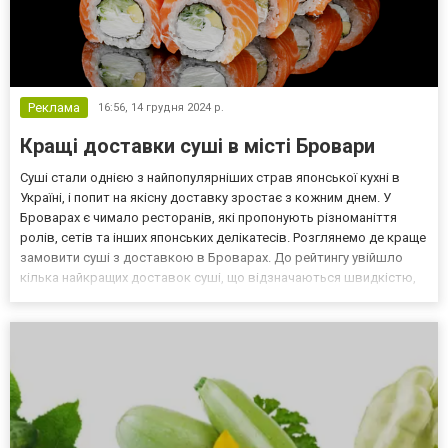
Реклама
16:56,
14 грудня 2024 р.
Кращі доставки суші в місті Бровари
Суші стали однією з найпопулярніших страв японської кухні в
Україні, і попит на якісну доставку зростає з кожним днем. У
Броварах є чимало ресторанів, які пропонують різноманіття
ролів, сетів та інших японських делікатесів. Розглянемо де краще
замовити суші з доставкою в Броварах. До рейтингу увійшло
кілька найкращих доставок суші, що відзначаються швидкістю,
свіжістю інгредієнтів і високим рівнем обслуговування. Yappo
Заклад спеціалізується виключно на яп...