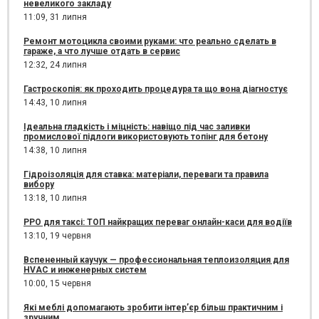
невеликого закладу
11:09,
31 липня
Ремонт мотоцикла своими руками: что реально сделать в
гараже, а что лучше отдать в сервис
12:32,
24 липня
Гастроскопія: як проходить процедура та що вона діагностує
14:43,
10 липня
Ідеальна гладкість і міцність: навіщо під час заливки
промислової підлоги використовують топінг для бетону
14:38,
10 липня
Гідроізоляція для ставка: матеріали, переваги та правила
вибору
13:18,
10 липня
РРО для таксі: ТОП найкращих переваг онлайн-каси для водіїв
13:10,
19 червня
Вспененный каучук — профессиональная теплоизоляция для
HVAC и инженерных систем
10:00,
15 червня
Які меблі допомагають зробити інтер’єр більш практичним і
зручним