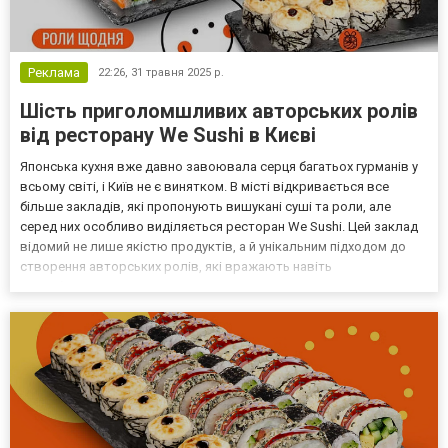
Реклама
22:26,
31 травня 2025 р.
Шість приголомшливих авторських ролів
від ресторану We Sushi в Києві
Японська кухня вже давно завоювала серця багатьох гурманів у
всьому світі, і Київ не є винятком. В місті відкривається все
більше закладів, які пропонують вишукані суші та роли, але
серед них особливо виділяється ресторан We Sushi. Цей заклад
відомий не лише якістю продуктів, а й унікальним підходом до
створення авторських ролів, які вражають навіть
найвибагливіших поціновувачів. Сьогодні ми розповімо про шість
приголомшливих авторських ролів, замовити які...