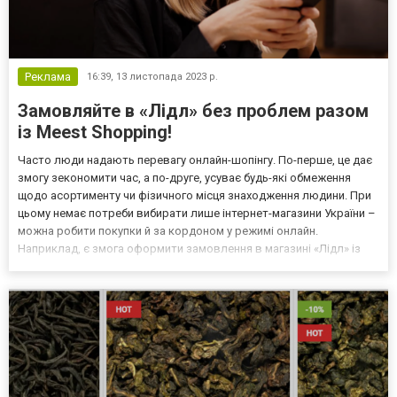
Реклама
16:39,
13 листопада 2023 р.
Замовляйте в «Лідл» без проблем разом
із Meest Shopping!
Часто люди надають перевагу онлайн-шопінгу. По-перше, це дає
змогу зекономити час, а по-друге, усуває будь-які обмеження
щодо асортименту чи фізичного місця знаходження людини. При
цьому немає потреби вибирати лише інтернет-магазини України –
можна робити покупки й за кордоном у режимі онлайн.
Наприклад, є змога оформити замовлення в магазині «Лідл» із
доставкою в Україну. Помічником в отриманні стане сервіс Meest
Shopping. Асортимент магазину «Лідл» у Нім...