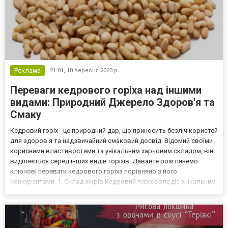
Реклама
21:01,
10 вересня 2023 р.
Переваги кедрового горіха над іншими
видами: Природний Джерело Здоров'я та
Смаку
Кедровий горіх - це природний дар, що приносить безліч користей
для здоров'я та надзвичайний смаковий досвід. Відомий своїми
корисними властивостями та унікальним харчовим складом, він
виділяється серед інших видів горіхів. Давайте розглянемо
ключові переваги кедрового горіха порівняно з його
конкурентами. 1. Склад жирів Кедровий горіх володіє унікальним
складом жирів, включаючи омега-3 та омега-6 жирні кислоти. Ці
речовини відомі своїми користями для серц...