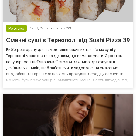
Реклама
17:37,
22 листопада 2023 р.
Смачні суші в Тернополі від Sushi Pizza 39
Вибір ресторану для замовлення смачних та якісних суші у
Тернополі може стати завданням, що вимагає уваги. З ростом
популярності цієї японської страви важливо враховувати
декілька чинників, щоб забезпечити задоволення смакових
вподобань та гарантувати якість продукції. Серед цих аспектів
можуть бути враховані різноманітність меню, якість інгредієнтів,
репутація закладу, обслуговування та, звісно ж, розташування
ресторану. Перед вибором суші Тернопіль реком...