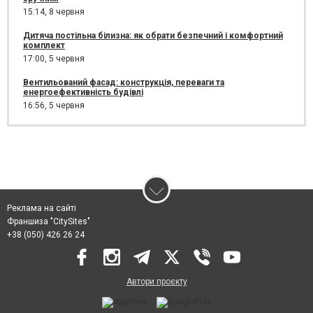
15:14,
8 червня
Дитяча постільна білизна: як обрати безпечний і комфортний
комплект
17:00,
5 червня
Вентильований фасад: конструкція, переваги та
енергоефективність будівлі
16:56,
5 червня
Реклама на сайті
Франшиза "CitySites"
+38 (050) 426 26 24
Автори проєкту