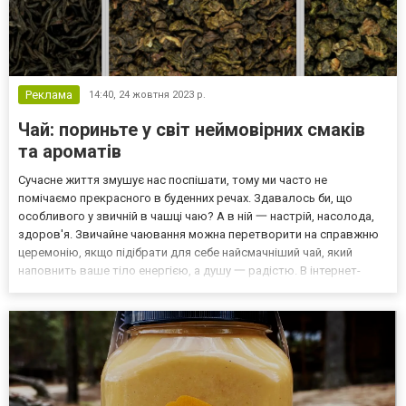
Реклама
14:40,
24 жовтня 2023 р.
Чай: пориньте у світ неймовірних смаків
та ароматів
Сучасне життя змушує нас поспішати, тому ми часто не
помічаємо прекрасного в буденних речах. Здавалось би, що
особливого у звичній в чашці чаю? А в ній 一 настрій, насолода,
здоров'я. Звичайне чаювання можна перетворити на справжню
церемонію, якщо підібрати для себе найсмачніший чай, який
наповнить ваше тіло енергією, а душу 一 радістю. В інтернет-
магазині Teaonline ви знайдете широкий асортимент смачного і
корисного чаю та точно оберете саме те, що потрібно...