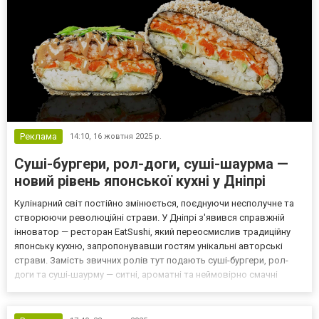
Реклама
14:10,
16 жовтня 2025 р.
Суші-бургери, рол-доги, суші-шаурма —
новий рівень японської кухні у Дніпрі
Кулінарний світ постійно змінюється, поєднуючи несполучне та
створюючи революційні страви. У Дніпрі з'явився справжній
інноватор — ресторан EatSushi, який переосмислив традиційну
японську кухню, запропонувавши гостям унікальні авторські
страви. Замість звичних ролів тут подають суші-бургери, рол-
доги та суші-шаурму — ситні, ароматні та неймовірно смачні
комбінації, що вже встигли завоювати любов місцевих гурманів.
Це не просто їжа, а справжній гастрономічн...