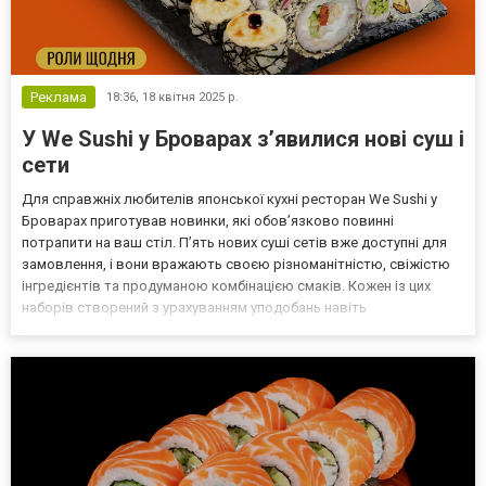
Реклама
18:36,
18 квітня 2025 р.
У We Sushi у Броварах з’явилися нові суш і
сети
Для справжніх любителів японської кухні ресторан We Sushi у
Броварах приготував новинки, які обов’язково повинні
потрапити на ваш стіл. П’ять нових суші сетів вже доступні для
замовлення, і вони вражають своєю різноманітністю, свіжістю
інгредієнтів та продуманою комбінацією смаків. Кожен із цих
наборів створений з урахуванням уподобань навіть
найвибагливіших гурманів. Якщо ви хочете насолодитися
смачними ролами, не переплачуючи, We Sushi — це саме те місце...