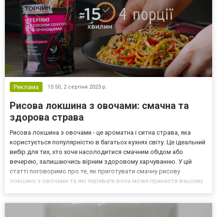
Реклама
15:50,
2 серпня 2023 р.
Рисова локшина з овочами: смачна та
здорова страва
Рисова локшина з овочами - це ароматна і ситна страва, яка
користується популярністю в багатьох кухнях світу. Це ідеальний
вибір для тих, хто хоче насолодитися смачним обідом або
вечерею, залишаючись вірним здоровому харчуванню. У цій
статті поговоримо про те, як приготувати смачну рисову
локшину з овочами та які переваги вона може принести вашому
здоров'ю. Рисова локшина є одним з основних інгредієнтів в
азіатській кухні і є тонкими і ароматними нитками з...