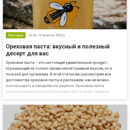
Реклама
16:56,
13 жовтня 2023 р.
Ореховая паста: вкусный и полезный
десерт для вас
Ореховая паста – это настоящий удивительный продукт,
поражающий не только своим неповторимым вкусом, но и
пользой для организма. В этой статье мы рассмотрим все
достоинства ореховой пасты и расскажем, как ее можно
использовать в ежедневном рационе. Ореховая паста:
происхождение и история Ореховая паста имеет давнюю
историю. Впервые его упоминают еще в Средневековье на
территории Восточной Европы. Она завоевала популярность
благодаря своему неповторимому вк...