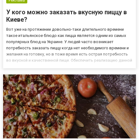
Реклама
У кого можно заказать вкусную пиццу в
Киеве?
Вот уже на протяжении довольно-таки длительного времени
такое итальянское блюдо как пицца является одним из самых
популярных блюд на Украине. У людей часто возникает
потребность заказать пиццу когда нет необходимого времени и
желания на готовку, но в тоже время есть острая потребность
во вкусной и качественной пище. Обеспечить реализацию данной
потребности вполне возможна сеть ресторанов в Киеве
Pizzaking. О пиццерии Pizzaking Свое первое заведение сеть пи...