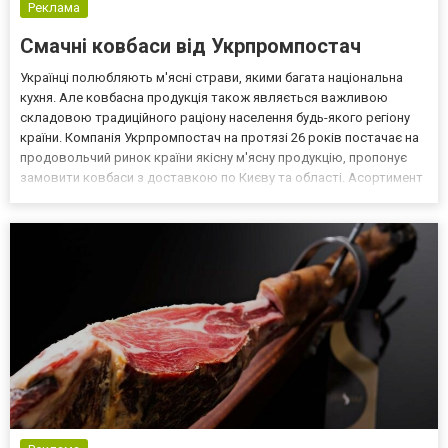
Реклама
Смачні ковбаси від Укрпромпостач
Українці полюбляють м'ясні страви, якими багата національна
кухня. Але ковбасна продукція також являється важливою
складовою традиційного раціону населення будь-якого регіону
країни. Компанія Укрпромпостач на протязі 26 років постачає на
продовольчий ринок країни якісну м'ясну продукцію, пропонує
замовити ковбаси з доставкою по Києву та області. Асортимент
продукції З продукцією відомого виробника споживачі мають
можливість ознайомитися на сайті підприємс...