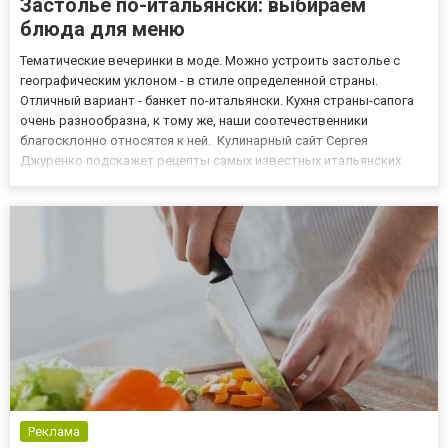
Застолье по-итальянски: выбираем
блюда для меню
Тематические вечеринки в моде. Можно устроить застолье с
географическим уклоном - в стиле определенной страны.
Отличный вариант - банкет по-итальянски. Кухня страны-сапога
очень разнообразна, к тому же, наши соотечественники
благосклонно относятся к ней. Кулинарный сайт Сергея
Джуренко подскажет рецепты самых известных итальянских
блюд. Как готовить лазанью? Большинство украинцев
предпочитает заказывать блюдо в кафе или ресторане. Однако
его не так уж с...
Реклама