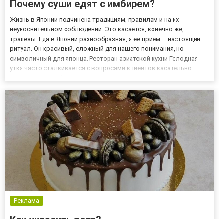
Почему суши едят с имбирем?
Жизнь в Японии подчинена традициям, правилам и на их
неукоснительном соблюдении. Это касается, конечно же,
трапезы. Еда в Японии разнообразная, а ее прием – настоящий
ритуал. Он красивый, сложный для нашего понимания, но
символичный для японца. Ресторан азиатской кухни Голодная
утка часто сталкивается с вопросами клиентов касательно
происхождения блюд, ингредиентов. Например, почему с
популярными суши и роллами подается васаби, имбирь?! Что
такое васаби и...
Реклама