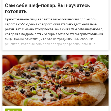
Сам себе шеф-повар. Вы научитесь
готовить
Приготовление пищи является технологическим процессом,
строгое соблюдение которого обязательно даст желаемый
результат. Именно этому посвящена книга Сам себе шеф-повар,
которая в подробностях раскрывает все этапы приготовления
пищи. Важно отметить, что это не традиционный сборник
рецептов, который собирали повара профессионалы, и не
бабушкины записки о приготовлении блюд. Новая книга Евы
Пунш Сам себе шеф-повар написана понятным языком, и
прекрасно подойде...