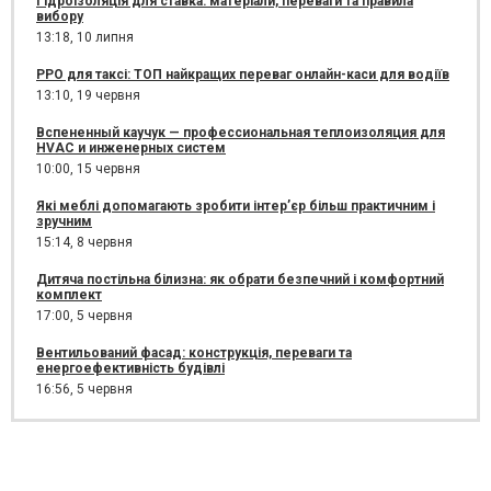
Гідроізоляція для ставка: матеріали, переваги та правила
вибору
13:18,
10 липня
РРО для таксі: ТОП найкращих переваг онлайн-каси для водіїв
13:10,
19 червня
Вспененный каучук — профессиональная теплоизоляция для
HVAC и инженерных систем
10:00,
15 червня
Які меблі допомагають зробити інтер’єр більш практичним і
зручним
15:14,
8 червня
Дитяча постільна білизна: як обрати безпечний і комфортний
комплект
17:00,
5 червня
Вентильований фасад: конструкція, переваги та
енергоефективність будівлі
16:56,
5 червня