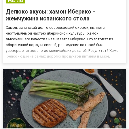
Реклама
Делюкс вкусы: хамон Иберико -
жемчужина испанского стола
Хамон, испанский долго созревающий окорок, является
неотъемлемой частью иберийской культуры. Хамон
высочайшего качества называется Иберико. Его готовят из
аборигенной породы свиней, разведение которой был
усовершенствовано до мельчайших деталей. Результат? Хамон
Iberico - один из самых дорогих продуктов питания в мире,
национальный деликатес, пользующийся популярностью далеко
за пределами страны. Пата негра или черная ножка Хамон
Иберико производится из мя...