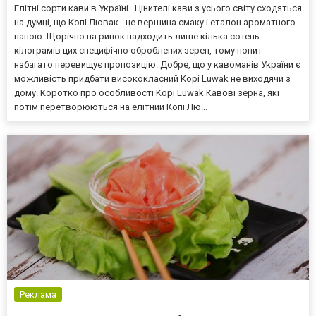
Елітні сорти кави в Україні Цінителі кави з усього світу сходяться
на думці, що Копі Лювак - це вершина смаку і еталон ароматного
напою. Щорічно на ринок надходить лише кілька сотень
кілограмів цих специфічно оброблених зерен, тому попит
набагато перевищує пропозицію. Добре, що у кавоманів України є
можливість придбати висококласний Kopi Luwak не виходячи з
дому. Коротко про особливості Kopi Luwak Кавові зерна, які
потім перетворюються на елітний Копі Лю...
Реклама