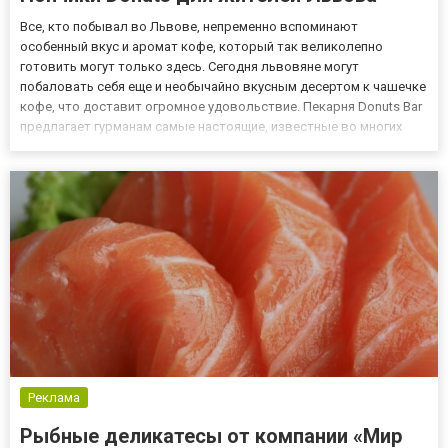
Все, кто побывал во Львове, непременно вспоминают
особенный вкус и аромат кофе, который так великолепно
готовить могут только здесь. Сегодня львовяне могут
побаловать себя еще и необычайно вкусным десертом к чашечке
кофе, что доставит огромное удовольствие. Пекарня Donuts Bar
предлагает гурманам самые настоящие, известные во многих
странах мира, пончики Donuts. Любимое лакомство американцев
В США к пончикам особое отношение, они являются культовым
лакомств...
Реклама
Рыбные деликатесы от компании «Мир