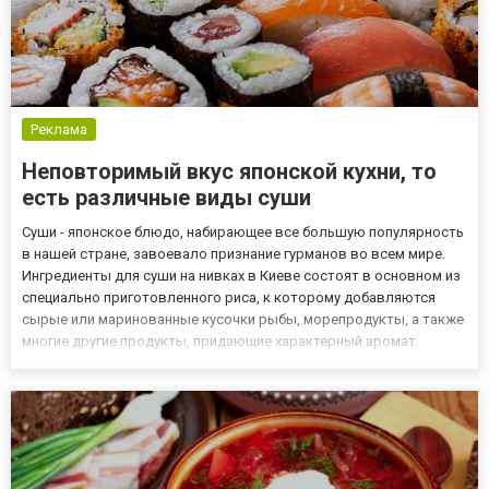
Реклама
Неповторимый вкус японской кухни, то
есть различные виды суши
Суши - японское блюдо, набирающее все большую популярность
в нашей стране, завоевало признание гурманов во всем мире.
Ингредиенты для суши на нивках в Киеве состоят в основном из
специально приготовленного риса, к которому добавляются
сырые или маринованные кусочки рыбы, морепродукты, а также
многие другие продукты, придающие характерный аромат.
Характерный внешний вид Маки - один из самых узнаваемых
видов суши по внешнему виду. Для их приготовления исполь...