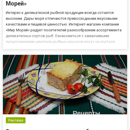
Морей»
Интерес к деликатесной рыбной продукции всегда остается
высоким. Дары моря отличаются превосходными вкусовыми
качествами и пищевой ценностью. Интернет-магазин компании
«Мир Морей» радует посетителей разнообразием ассортимента
деликатесных сортов рыб. Ознакомиться с заманчивыми
предложениями ценители рыбных изысков могут на портале
worldsea.com.ua/delikatesnye-sorta-ryby. Наиболее ценные сорта
рыб Гурманы обычно отдают предпочтение различным видам
морских...
Реклама