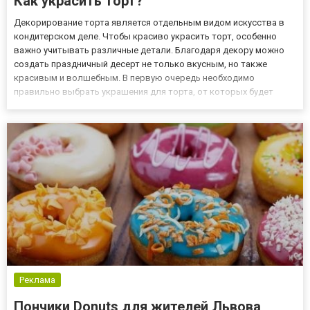
Как украсить торт?
Декорирование торта является отдельным видом искусства в
кондитерском деле. Чтобы красиво украсить торт, особенно
важно учитывать различные детали. Благодаря декору можно
создать праздничный десерт не только вкусным, но также
красивым и волшебным. В первую очередь необходимо
правильно выбрать украшения для торта, от которых будет
зависеть весь внешний вид десерта. Самые интересные способы
декора Существует множество способов, благодаря которым
можно праздн...
Реклама
Пончики Donuts для жителей Львова