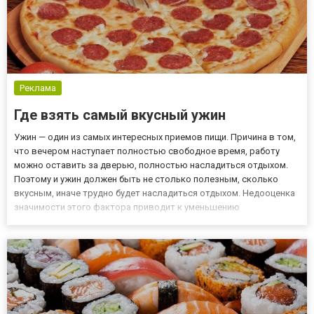
Реклама
Где взять самый вкусный ужин
Ужин — один из самых интересных приемов пищи. Причина в том,
что вечером наступает полностью свободное время, работу
можно оставить за дверью, полностью насладиться отдыхом.
Поэтому и ужин должен быть не столько полезным, сколько
вкусным, иначе трудно будет насладиться отдыхом. Недооценка
значимости этого фактора приводит к уменьшению
удовольствия от отдыха, а в перспективе — к переутомлению,
эмоциональному выгоранию. Три правила вкусного ужина
Действитель...