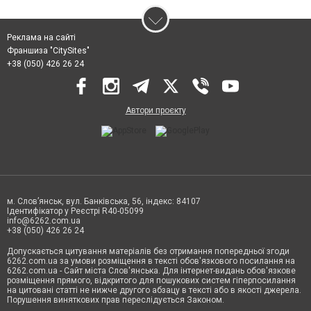
Реклама на сайті
Франшиза "CitySites"
+38 (050) 426 26 24
Автори проєкту
м. Слов’янськ, вул. Банківська, 56, індекс: 84107
Ідентифікатор у Реєстрі R40-05099
info@6262.com.ua
+38 (050) 426 26 24
Допускається цитування матеріалів без отримання попередньої згоди
6262.com.ua за умови розміщення в тексті обов'язкового посилання на
6262.com.ua - Сайт міста Слов'янська. Для інтернет-видань обов'язкове
розміщення прямого, відкритого для пошукових систем гіперпосилання
на цитовані статті не нижче другого абзацу в тексті або в якості джерела.
Порушення виняткових прав переслідується Законом.