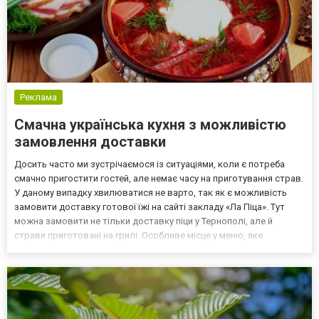
Реклама
Смачна українська кухня з можливістю
замовлення доставки
Досить часто ми зустрічаємося із ситуаціями, коли є потреба
смачно пригостити гостей, але немає часу на приготування страв.
У даному випадку хвилюватися не варто, так як є можливість
замовити доставку готової їжі на сайті закладу «Ла Піца». Тут
можна замовити не тільки доставку піци у Тернополі, але й
страви приготовані на грилі. Особливе місце у меню, яке
пропонується у закладі, займає справжня українська кухня. Тому,
у кого є бажання спробувати смачні ст...