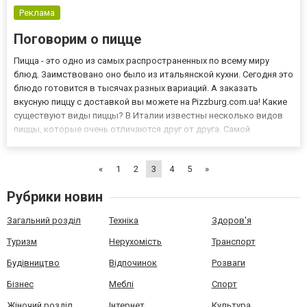
Реклама
Поговорим о пицце
Пицца - это одно из самых распространенных по всему миру
блюд. Заимствовано оно было из итальянской кухни. Сегодня это
блюдо готовится в тысячах разных вариаций. А заказать
вкусную пиццу с доставкой вы можете на Pizzburg.com.ua! Какие
существуют виды пиццы? В Италии известны несколько видов
пиццы, которые очень отличаются друг от друга. Самой
популярной является, без сомнения, является пицца
Неаполитана, которая была придумана, как указывает ее
«
1
2
3
4
5
»
название, в...
Рубрики новин
Загальний розділ
Техніка
Здоров'я
Туризм
Нерухомість
Транспорт
Будівництво
Відпочинок
Розваги
Бізнес
Меблі
Спорт
Жіночий розділ
Інтернет
Культура