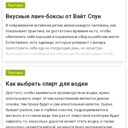
Реклама
Вкусные ланч-боксы от Вайт Спун
В современном активном ритме жизни каждого человека, как
показывает практика, не достаточно времени на то, чтобы
обеспечить себе хороший и нормальный обед на рабочем месте.
Естественно, есть единицы, которые успевают с вечера
приготовить себе еду на следующий день, но зачастую
большинство перебивается обычными бутербродами. Чтобы
обеспечить себе полноценное и правильное питание, стоит
воспользоваться такой услугой, как доставка ланч-боксов,
заказать котору...
Реклама
Как выбрать спирт для водки
Для того, чтобы заниматься производством водки, нужно
использовать спирт. И чем качественней является данная
основа, тем лучше будет и сам алкогольный напиток. Сырье
бывает разное, как и глубина очистки, подразумевается и
метанол, в готовом виде. Как раз от спиртовой категории будет
зависеть то, насколько дорогой может стать водка, а также
насколько окажется мягкой, не нанося вред человеческому