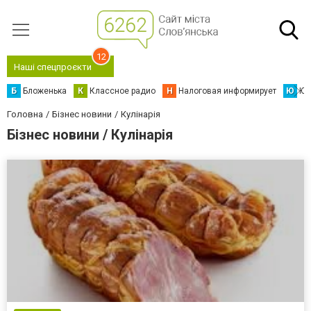
12
Наші спецпроєкти
Б
Бложенька
К
Классное радио
Н
Налоговая информирует
Ю
Юс
Головна
Бізнес новини
Кулінарія
Бізнес новини / Кулінарія