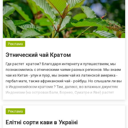
Реклама
Этнический чай Кратом
Где растет кратом? Благодаря интернету и путешествиям, мы
познакомились с этническими чаями разных регионов. Мы знаем
чаи из Китая - улун и пуэр, мы знаем чай из латинской америка -
гербал мате, также африканский чай - ройбуш. Но слышали ли вы
о Индонезийском кратоме ? Там, далеко, во влажных джунглях
Индонезии (на островах Бали, Борнео, Суматре и Яве) растет
Дерево из семейства кофейных - КРАТОМ! Долгое время кратом
был известен в нашей стране единицам....
Реклама
Елітні сорти кави в Україні