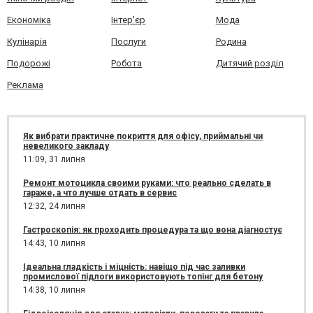
Економіка
Інтер'єр
Мода
Кулінарія
Послуги
Родина
Подорожі
Робота
Дитячий розділ
Реклама
Як вибрати практичне покриття для офісу, приймальні чи
невеликого закладу
11:09,
31 липня
Ремонт мотоцикла своими руками: что реально сделать в
гараже, а что лучше отдать в сервис
12:32,
24 липня
Гастроскопія: як проходить процедура та що вона діагностує
14:43,
10 липня
Ідеальна гладкість і міцність: навіщо під час заливки
промислової підлоги використовують топінг для бетону
14:38,
10 липня