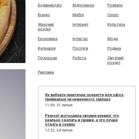
Будівництво
Відпочинок
Розваги
Бізнес
Меблі
Спорт
Жіночий
Інтернет
Культура
розділ
Економіка
Інтер'єр
Мода
Кулінарія
Послуги
Родина
Подорожі
Робота
Дитячий
розділ
Реклама
Як вибрати практичне покриття для офісу,
приймальні чи невеликого закладу
11:09,
31 липня
Ремонт мотоцикла своими руками: что
реально сделать в гараже, а что лучше
отдать в сервис
12:32,
24 липня