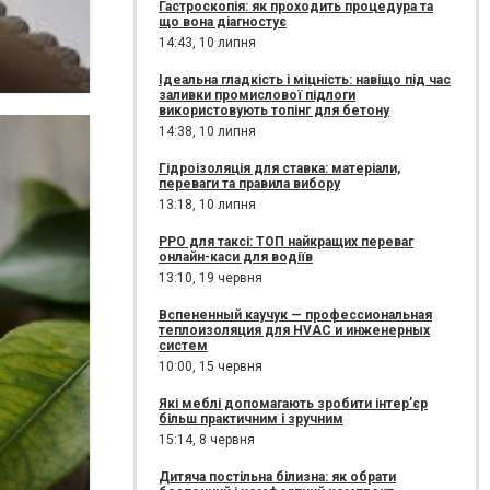
Гастроскопія: як проходить процедура та
що вона діагностує
14:43,
10 липня
Ідеальна гладкість і міцність: навіщо під час
заливки промислової підлоги
використовують топінг для бетону
14:38,
10 липня
Гідроізоляція для ставка: матеріали,
переваги та правила вибору
13:18,
10 липня
РРО для таксі: ТОП найкращих переваг
онлайн-каси для водіїв
13:10,
19 червня
Вспененный каучук — профессиональная
теплоизоляция для HVAC и инженерных
систем
10:00,
15 червня
Які меблі допомагають зробити інтер’єр
більш практичним і зручним
15:14,
8 червня
Дитяча постільна білизна: як обрати