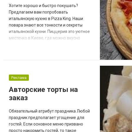
Хотите хорошо и быстро покушать?
Предлагаем вам попробовать
итальянскую кухню в Pizza King. Наши
повара знают все тонкости и секреты
итальянской кухни. Пиццерия это уютное
местечко в Киеве, где можно вкусно
пообедать или поужинать после работы.
Как известно, Киев - это центр Европы и,
соответственно, здесь должно быть самое
хорошее и приличное обслуживание, а
также изысканные блюда. И именно эти
стандарты соблюдает кафе. Важный пункт:
Реклама
Pizza King работает к...
Авторские торты на
заказ
Обязательный атрибут праздника Любой
праздник предполагает угощение для
гостей. Если основное меню призвано
просто накормить гостей, то такое