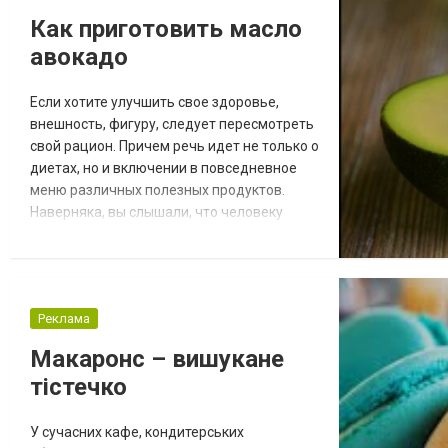
Посуда из чугуна обладает рядом
Как приготовить масло
преимуществ: Жаропро...
авокадо
Если хотите улучшить свое здоровье,
внешность, фигуру, следует пересмотреть
свой рацион. Причем речь идет не только о
диетах, но и включении в повседневное
меню различных полезных продуктов.
Наверняка, вы слышали, что человеку
необходимо употреблять масла. Выберите
наиболее полезные продукты. Например,
масло авокадо совершенно точно стоит
того, чтобы на него потратиться. Конечно,
Реклама
в обычном супермаркете его найти
сложно, но вы можете заказать продукт в
Макаронс – вишукане
нужн...
тістечко
У сучасних кафе, кондитерських