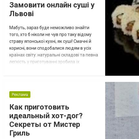
можно заглянув в грузинский ресторан на
Замовити онлайн суші у
Троещине. Помимо переменных, есть оп...
Львові
Мабуть, зараз буде неможливо знайти
того, хто б ніколи не чув про таку відому
страву японської кухні, як суші! Смачні й
корисні, вони сподобалися людям в усіх
країнах світу: натуральні складові та певна
легкість у приготуванні зробила їх
справжніми фаворитами у прихильників
здорової їжі. В Україні зараз також велика
кількість закладів пропонує клієнтам суші,
створені за різноманітними рецептами –
Реклама
усі вони виглядають на сторінках меню
яскраво й привабливо,...
Как приготовить
идеальный хот-дог?
Секреты от Мистер
Гриль