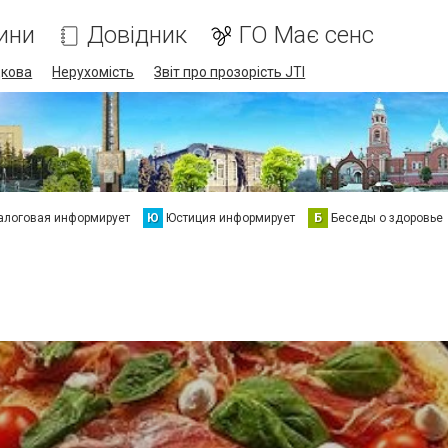
ини
Довідник
ГО Має сенс
дкова
Нерухомість
Звіт про прозорість JTI
алоговая информирует
Ю
Юстиция информирует
Б
Беседы о здоровье