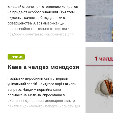
В нашей стране приготовлению хот-догов
не придают особого значения. При этом
вкусовые качества блюд далеки от
совершенства. А вот американцы
чрезвычайно тщательно относятся к
подбору и сочетанию компонентов для
хот-догов. Может из-за этого у них это
блюдо получается потрясающе вкусным?
Сегодня мы раскроем секреты
приготовления идеальных хот-догов в
Реклама
домашних условиях и без специального
Кава в чалдах монодози
промышленного оборудования. А поможет
нам в этом всеукраинский поставщик...
Італійськи виробники кави створили
унікальний спосіб швидкого варіння кави
еспресо. Чалди – порційна кава,
обсмажена, мелена, спресована в
екологічні одноразові двошарові фільтр-
пакети з «дихаючого» паперу. В основу ідеї
покладено унікальний спосіб порційного