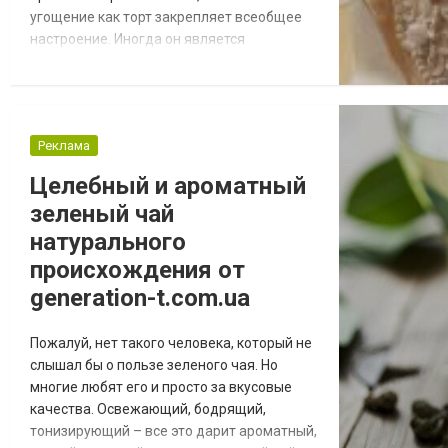
угощение как торт закрепляет всеобщее
настроение. Иногда он является
заключительным аккордом самого
праздника и в этот момент хочется еще
раз удивить всех гостей и подарить им
положительные эмоции. Создать эффект
Реклама
удивления можно не только с помощью
вкуса десерта, но и с помощью его вида.
Целебный и ароматный
Именно эти два ощущения может...
зеленый чай
натурального
происхождения от
generation-t.com.ua
Пожалуй, нет такого человека, который не
слышал бы о пользе зеленого чая. Но
многие любят его и просто за вкусовые
качества. Освежающий, бодрящий,
тонизирующий – все это дарит ароматный,