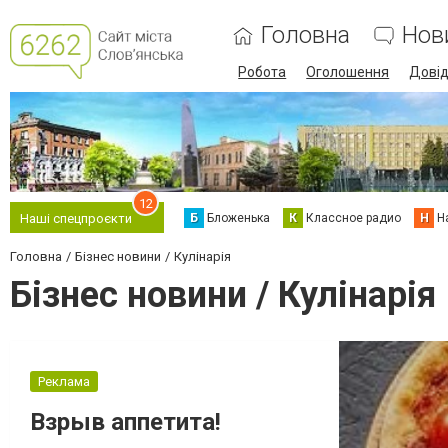
Головна
Нов
Робота
Оголошення
Дові
12
Б
Бложенька
К
Классное радио
Н
Н
Наші спецпроєкти
Головна
Бізнес новини
Кулінарія
Бізнес новини / Кулінарія
Реклама
Взрыв аппетита!