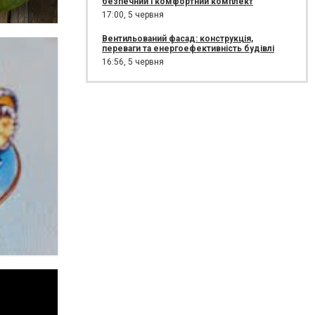
безпечний і комфортний комплект
17:00,
5 червня
Вентильований фасад: конструкція,
переваги та енергоефективність будівлі
16:56,
5 червня