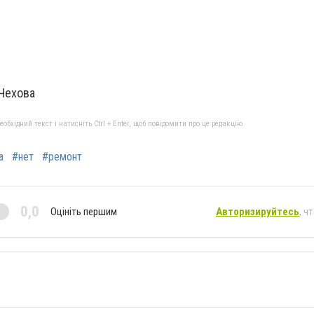
 Чехова
бхідний текст і натисніть Ctrl + Enter, щоб повідомити про це редакцію
а
#нет
#ремонт
0,0
Оцініть першим
Авторизируйтесь
, ч