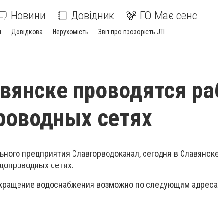
Новини
Довідник
ГО Має сенс
я
Довідкова
Нерухомість
Звіт про прозорість JTI
авянске проводятся р
роводных сетях
ного предприятия Славгорводоканал, сегодня в Славянск
допроводных сетях.
рекращение водоснабжения возможно по следующим адреса