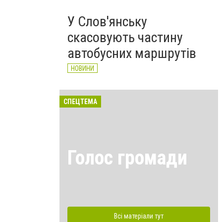
У Слов'янську
скасовують частину
автобусних маршрутів
НОВИНИ
СПЕЦТЕМА
Голос громади
Всі матеріали тут