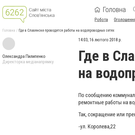
Головна
Робота
Оголошенн
Головна
Где в Славянске проводятся работы на водопроводных сетях
14:03, 16 лютого 2018 р.
Где в Сл
Олександра Пилипенко
Директорка медіанапрямку
на водоп
По сообщению коммуналь
ремонтные работы на во
Так, сокращение или п
-ул. Королева,22