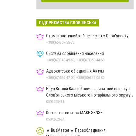
ПІДПРИЄМСТВА СЛОВ'ЯНСЬКА
Стоматологічний кабінет Естет у Слов'янську
+380(66)307-55-75
Система сповіщення населення
+380(67)340-49-59, +380(67)350-44-68
Адвокатське об'єднання Актум
+380(67)566-47-09, +380(50)347-05-80
Бігун Віталій Валерійович - приватний нотаріус
Слов'янського міського нотаріального округу
Дон.обл.
0506555431
Контент агентство MAKE SENSE
0504262624
★ BusMaster ★ Переобладнання