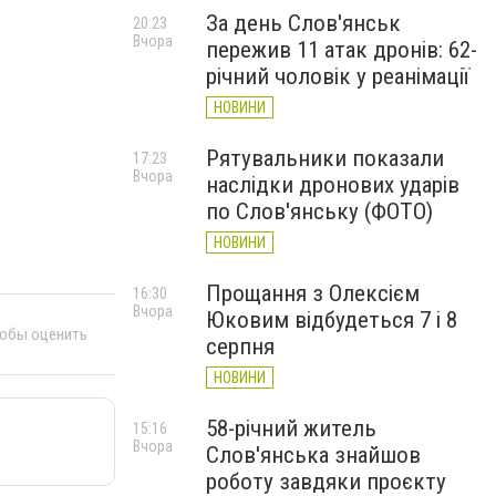
За день Слов'янськ
20:23
Вчора
пережив 11 атак дронів: 62-
річний чоловік у реанімації
НОВИНИ
Рятувальники показали
17:23
Вчора
наслідки дронових ударів
по Слов'янську (ФОТО)
НОВИНИ
Прощання з Олексієм
16:30
Вчора
Юковим відбудеться 7 і 8
тобы оценить
серпня
НОВИНИ
58-річний житель
15:16
Вчора
Слов'янська знайшов
роботу завдяки проєкту