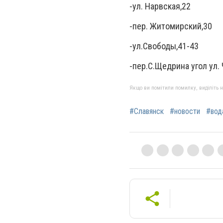
-ул. Нарвская,22
-пер. Житомирский,30
-ул.Свободы,41-43
-пер.С.Щедрина угол ул.
Якщо ви помітили помилку, виділіть нео
#Славянск
#новости
#вод