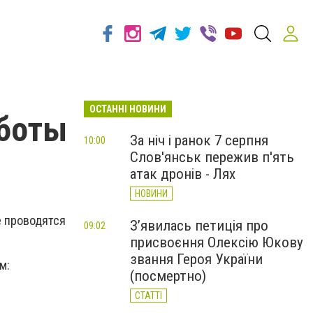
ОСТАННІ НОВИНИ
аботы
За ніч і ранок 7 серпня
10:00
Слов'янськ пережив п'ять
атак дронів - Лях
НОВИНИ
е проводятся
З’явилась петиція про
09:02
присвоєння Олексію Юкову
звання Героя України
м:
(посмертно)
СТАТТІ