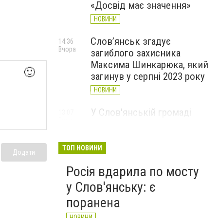
«Досвід має значення»
НОВИНИ
Слов’янськ згадує
14:36
Вчора
загиблого захисника
Максима Шинкарюка, який
🙂
загинув у серпні 2023 року
НОВИНИ
У Слов'янській громаді
13:07
Вчора
організували підвіз води:
опубліковано графіки
ТОП НОВИНИ
НОВИНИ
Додати
Росія вдарила по мосту
у Слов'янську: є
поранена
НОВИНИ