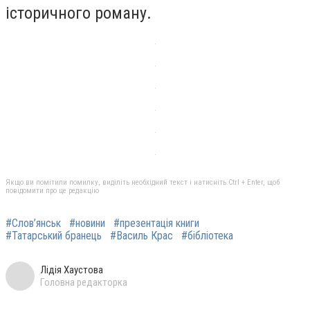
історичного роману.
Якщо ви помітили помилку, виділіть необхідний текст і натисніть Ctrl + Enter, щоб
повідомити про це редакцію
#Слов’янськ
#новини
#презентація книги
#Татарський бранець
#Василь Крас
#бібліотека
Лідія Хаустова
Головна редакторка