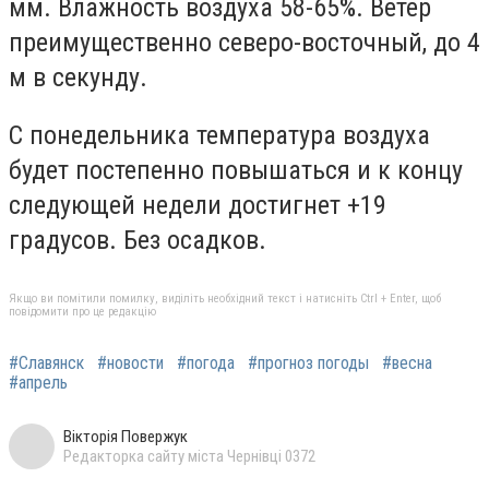
мм. Влажность воздуха 58-65%. Ветер
преимущественно северо-восточный, до 4
м в секунду.
С понедельника температура воздуха
будет постепенно повышаться и к концу
следующей недели достигнет +19
градусов. Без осадков.
Якщо ви помітили помилку, виділіть необхідний текст і натисніть Ctrl + Enter, щоб
повідомити про це редакцію
#Славянск
#новости
#погода
#прогноз погоды
#весна
#апрель
Вікторія Повержук
Редакторка сайту міста Чернівці 0372