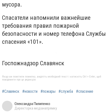
мусора.
Спасатели напомнили важнейшие
требования правил пожарной
безопасности и номер телефона Службы
спасения «101».
Госпожнадзор Славянск
Якщо ви помітили помилку, виділіть необхідний текст і натисніть Ctrl + Enter, щоб
повідомити про це редакцію
#Славянск
#новости
#пожары
#служба
#спасение
Олександра Пилипенко
Директорка медіанапрямку