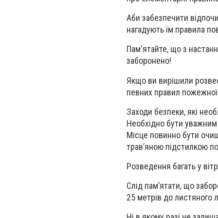
Аби забезпечити відпочи
нагадують їм правила п
Пам'ятайте, що з настан
заборонено
!
Якщо ви вирішили розвес
певних правил пожежної
Заходи безпеки, які нео
Необхідно бути уважним 
Місце повинно бути очищ
трав’яною підстилкою по
Розведення багать у віт
Слід пам’ятати, що забор
25 метрів до листяного 
Ні в якому разі не залиш