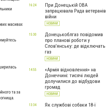
При Донецькій ОВА
16:24
альники
запрацювала Рада ветеранів
війни
НОВИНИ
ових масивах
Донецькоблгаз повідомив
15:30
римуйтесь
про планові роботи у
Слов’янську: де відключать
газ
НОВИНИ
оширилась
«Армія відновлення» на
14:55
Донеччині: тисячі людей
долучилися до відбудови
громад
йного та за
НОВИНИ
вогнища.
Як службові собаки 18-ї
13:34