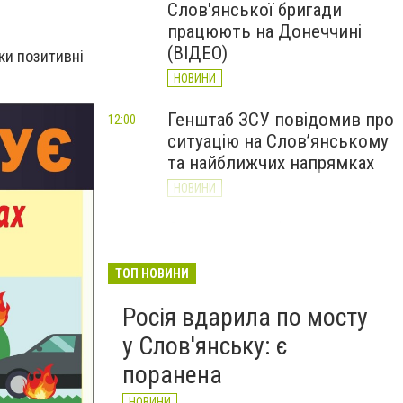
Слов'янської бригади
працюють на Донеччині
(ВІДЕО)
ки позитивні
НОВИНИ
Генштаб ЗСУ повідомив про
12:00
ситуацію на Слов’янському
та найближчих напрямках
НОВИНИ
Слов’янськ обстріляли 13
11:18
разів за добу. Хроніка
великої війни: 7 серпня
ТОП НОВИНИ
НОВИНИ
Росія вдарила по мосту
у Слов'янську: є
поранена
НОВИНИ