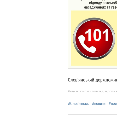
Слов’янський держпожн
Якщо ви помітили помилку, виділіть нео
#Слов’янськ
#новини
#по