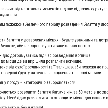
ваючих від негативних моментів під час відпочинку рятув
оводження:
ням пожежонебезпечного періоду розведення багаття у ліс
ти багаття у дозволених місцях - будьте уважними та дот
 безпеки, аби не спровокувати виникнення пожежі.
бхідно дотримуватись під час розведення вогнища:
до місця де ви вирішили розпалити вогнище.
ене від сухої рослинності та її залишків, аби пожежа не п
 поверхні ґрунту на зелені насадження та лісові масиви.
ряну погоду –
категорично забороняється
!
оняється розводити багаття ближче ніж за 50 метрів до хво
лісу. Необхідно розчистити та огородити місце для вашого 
айте вогонь без нагляду!