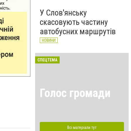
У Слов'янську
скасовують частину
автобусних маршрутів
НОВИНИ
СПЕЦТЕМА
Голос громади
Всі матеріали тут