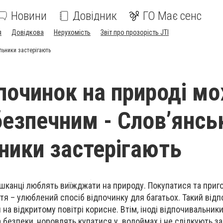
Новини
Довідник
ГО Має сенс
я
Довідкова
Нерухомість
Звіт про прозорість JTI
льники застерігають
починок на природі м
безпечним - Слов’янсь
ники застерігають
ешканці люблять виїжджати на природу. Покупатися та приг
тя – улюблений спосіб відпочинку для багатьох. Такий від
на відкритому повітрі корисне. Втім, іноді відпочивальник
 безпеки, норовлять купатися у водоймах і не слідкують з