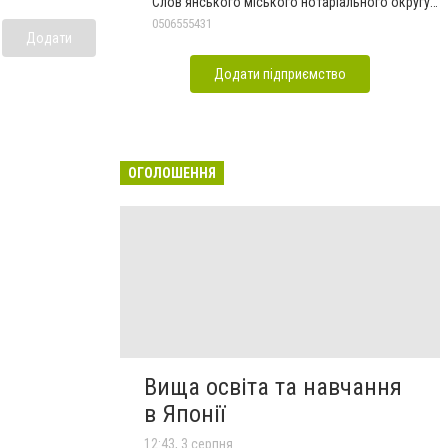
Слов'янського міського нотаріального округу
Дон.обл.
0506555431
Додати
Додати підприємство
ОГОЛОШЕННЯ
Вища освіта та навчання
в Японії
12:43, 3 серпня