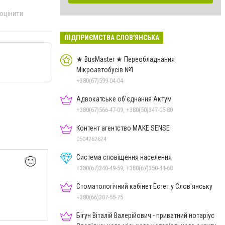
 оцінити
ПІДПРИЄМСТВА СЛОВ'ЯНСЬКА
★ BusMaster ★ Переобладнання
Мікроавтобусів №1
+380(67)599-04-04
Адвокатське об'єднання Актум
+380(67)566-47-09, +380(50)347-05-80
Контент агентство MAKE SENSE
0504262624
Система сповіщення населення
🙂
+380(67)340-49-59, +380(67)350-44-68
Стоматологічний кабінет Естет у Слов'янську
+380(66)307-55-75
Бігун Віталій Валерійович - приватний нотаріус