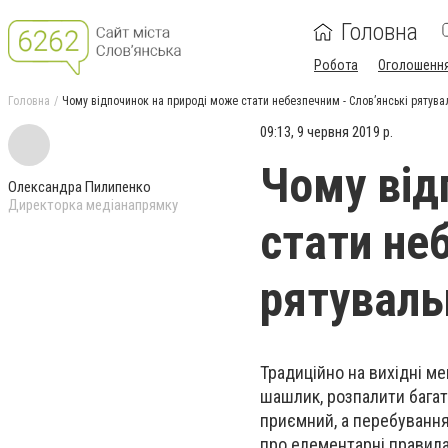
Головна
Робота
Оголошенн
Головна
Чому відпочинок на природі може стати небезпечним - Слов’янські рятува
09:13, 9 червня 2019 р.
Чому від
Олександра Пилипенко
Директорка медіанапрямку
стати не
рятуваль
Традиційно на вихідні м
шашлик, розпалити багат
приємний, а перебування 
про елементарні правила