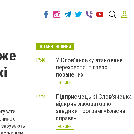
ОСТАННІ НОВИНИ
оже
У Слов’янську атаковане
17:40
перехрестя, п'ятеро
кі
поранених
НОВИНИ
Підприємець зі Слов'янська
17:24
відкрив лабораторію
завдяки програмі «Власна
отувати
справа»
починок
и забувають
НОВИНИ
а вогнищем.