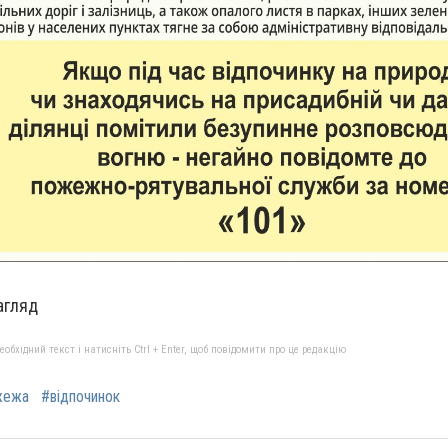
агляд
бхідний текст і натисніть Ctrl + Enter, щоб повідомити про це редакцію
жежа
#відпочинок