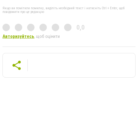
Якщо ви помітили помилку, виділіть необхідний текст і натисніть Ctrl + Enter, щоб
повідомити про це редакцію
0,0
Авторизуйтесь
, щоб оцінити