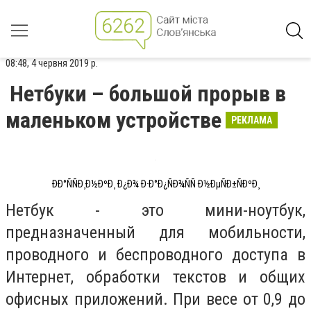
08:48, 4 червня 2019 р.
Нетбуки – большой прорыв в
маленьком устройстве
РЕКЛАМА
ÐÐ°ÑÑÐ¸Ð½ÐºÐ¸ Ð¿Ð¾ Ð·Ð°Ð¿ÑÐ¾ÑÑ Ð½ÐµÑÐ±ÑÐºÐ¸
Нетбук - это мини-ноутбук,
предназначенный для мобильности,
проводного и беспроводного доступа в
Интернет, обработки текстов и общих
офисных приложений. При весе от 0,9 до