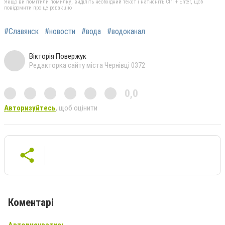
Якщо ви помітили помилку, виділіть необхідний текст і натисніть Ctrl + Enter, щоб
повідомити про це редакцію
#Славянск
#новости
#вода
#водоканал
Вікторія Повержук
Редакторка сайту міста Чернівці 0372
0,0
Авторизуйтесь
, щоб оцінити
Коментарі