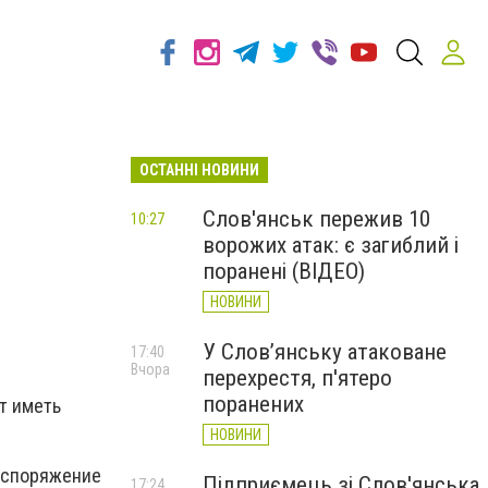
ОСТАННІ НОВИНИ
Слов'янськ пережив 10
10:27
ворожих атак: є загиблий і
поранені (ВІДЕО)
НОВИНИ
У Слов’янську атаковане
17:40
Вчора
перехрестя, п'ятеро
поранених
т иметь
НОВИНИ
распоряжение
Підприємець зі Слов'янська
17:24