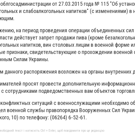
облгосадминистрации от 27.03.2015 года № 115 "Об устан
огольных и слабоалкогольных напитков" (с изменениями) в
ующим.
жению, на период проведения операции объединенных сил
асти действует запрет продажи пива (кроме безалкогольн
гольных напитков, вин столовых лицам в военной форме ил
ые признаки, свидетельствующие о прохождении военной 
енным Силам Украины.
м данного распоряжения возложен на органы внутренних д
нимателей просят провести дополнительную информационн
 с сотрудниками подведомственных вам объектов торговл
 конфликтных ситуаций с военнослужащими необходимо о
ел военной службы правопорядка Вооруженных Сил Украи
ого, 10) по телефону: (06264) 6-52-61.
бхідний текст і натисніть Ctrl + Enter, щоб повідомити про це редакцію