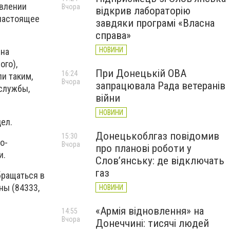
овлении
Вчора
відкрив лабораторію
 настоящее
завдяки програмі «Власна
справа»
НОВИНИ
 на
ого),
При Донецькій ОВА
16:24
и таким,
Вчора
запрацювала Рада ветеранів
службы,
війни
НОВИНИ
ел.
Донецькоблгаз повідомив
15:30
о-
Вчора
про планові роботи у
и.
Слов’янську: де відключать
газ
бращаться в
ны (84333,
НОВИНИ
«Армія відновлення» на
14:55
Вчора
Донеччині: тисячі людей