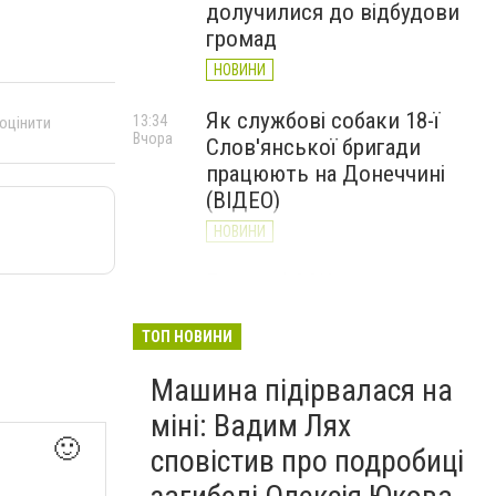
долучилися до відбудови
громад
НОВИНИ
Як службові собаки 18-ї
13:34
 оцінити
Вчора
Слов'янської бригади
працюють на Донеччині
(ВІДЕО)
НОВИНИ
Генштаб ЗСУ повідомив про
12:00
Вчора
ситуацію на Слов’янському
та найближчих напрямках
ТОП НОВИНИ
НОВИНИ
Машина підірвалася на
міні: Вадим Лях
🙂
сповістив про подробиці