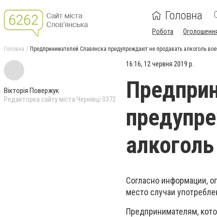
Головна
Робота
Оголошенн
Головна
Предпринимателей Славянска предупреждают не продавать алкоголь во
16:16, 12 червня 2019 р.
Предприн
Вікторія Повержук
Редакторка сайту міста Чернівці 0372
предупре
алкогол
Согласно информации, о
место случаи употребле
Предпринимателям, кото