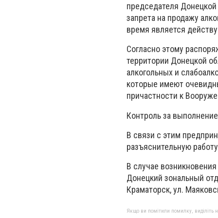
председателя Донецкой 
запрета на продажу алк
время является действ
Согласно этому распоря
территории Донецкой обл
алкогольных и слабоалко
которые имеют очевидн
причастности к Вооруж
Контроль за выполнение
В связи с этим предпри
разъяснительную работу
В случае возникновения
Донецкий зональный отд
Краматорск, ул. Маяковск
Якщо ви помітили помилку, виділіть нео