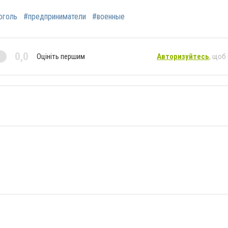
оголь
#предприниматели
#военные
0,0
Оцініть першим
Авторизуйтесь
, щоб