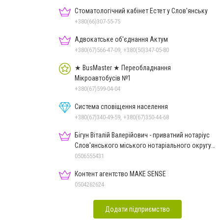
Стоматологічний кабінет Естет у Слов'янську
+380(66)307-55-75
Адвокатське об'єднання Актум
+380(67)566-47-09, +380(50)347-05-80
★ BusMaster ★ Переобладнання
Мікроавтобусів №1
+380(67)599-04-04
Система сповіщення населення
+380(67)340-49-59, +380(67)350-44-68
Бігун Віталій Валерійович - приватний нотаріус
Слов'янського міського нотаріального округу
Дон.обл.
0506555431
Контент агентство MAKE SENSE
0504262624
Додати підприємство