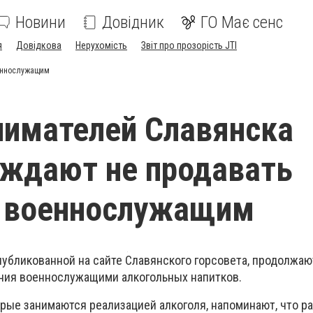
Новини
Довідник
ГО Має сенс
я
Довідкова
Нерухомість
Звіт про прозорість JTI
еннослужащим
имателей Славянска
ждают не продавать
ь военнослужащим
публикованной на сайте Славянского горсовета, продолжаю
ния военнослужащими алкогольных напитков.
рые занимаются реализацией алкоголя, напоминают, что 