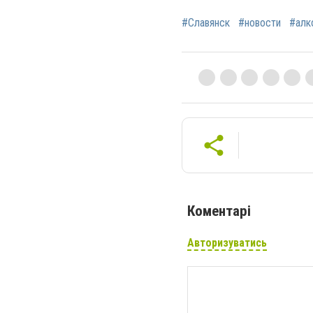
#Славянск
#новости
#алк
Коментарі
Авторизуватись