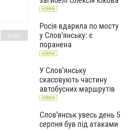
загибелі Олексія Юкова
НОВИНИ
Росія вдарила по мосту
у Слов'янську: є
Додати
поранена
НОВИНИ
У Слов'янську
скасовують частину
автобусних маршрутів
НОВИНИ
Слов'янськ увесь день 5
серпня був під атаками