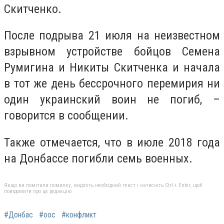
Скитченко.
После подрыва 21 июля на неизвестном
взрывном устройстве бойцов Семена
Румигина и Никиты Скитченка и начала
в тот же день бессрочного перемирия ни
один украинский воин не погиб, –
говорится в сообщении.
Также отмечается, что в июле 2018 года
на Донбассе погибли семь военных.
Якщо ви помітили помилку, виділіть необхідний текст і натисніть Ctrl + Enter, щоб
повідомити про це редакцію
#Донбас
#оос
#конфликт