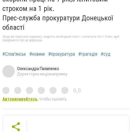
строком на 1 рік.
Прес-служба прокуратури Донецької
області
Якщо ви помітили помилку, виділіть необхідний текст і натисніть Ctrl + Enter, щоб
повідомити про це редакцію
#Слов'янськ
#новини
#прокуратура
#трагедія
#суд
Олександра Пилипенко
Директорка медіанапрямку
0,0
Авторизируйтесь
, чтобы оценить