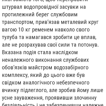
штурвал водопровідної засувки на
протилежний берег службовим
транспортом, прив’язав металевий круг
вагою 10 кг ременем навколо свого
тулуба та намагався зробити це вплав,
але не розрахував свої сили та потонув.
Вказана подія стала наслідком
неналежного виконання службових
обов’язків майстром водозабірного
комплексу, який до цього вже був
свідком аналогічного небезпечного
вчинку підлеглого, але зробив йому лише
усне зауваження, проявивши злочинну
бездіяльність і не забезпечивши належне