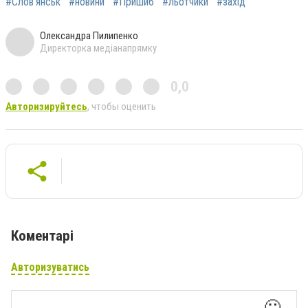
#Слов’янськ
#новини
#Пришиб
#льотчики
#захід
Олександра Пилипенко
Директорка медіанапрямку
0,0
Авторизируйтесь
, чтобы оценить
Коментарі
Авторизуватись
🙂