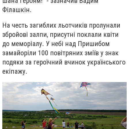
шана героям!" - зазначив Вадим
Філашкін.
На честь загиблих льотчиків пролунали
збройові залпи, присутні поклали квіти
до меморіалу. У небі над Пришибом
замайоріли 100 повітряних зміїв у знак
подяки за героїчний вчинок українського
екіпажу.