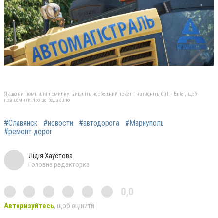
Якщо ви помітили помилку, виділіть необхідний текст і натисніть Ctrl + Enter, щоб
повідомити про це редакцію
#Славянск
#новости
#автодорога
#Мариуполь
#ремонт дорог
Лідія Хаустова
Головна редакторка
0,0
Авторизуйтесь
, щоб оцінити