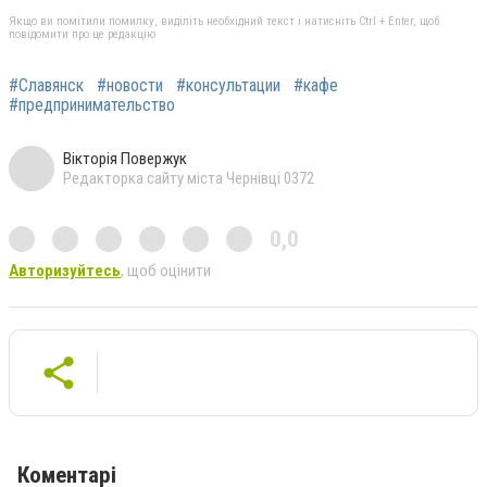
Якщо ви помітили помилку, виділіть необхідний текст і натисніть Ctrl + Enter, щоб
повідомити про це редакцію
#Славянск
#новости
#консультации
#кафе
#предпринимательство
Вікторія Повержук
Редакторка сайту міста Чернівці 0372
0,0
Авторизуйтесь
, щоб оцінити
Коментарі