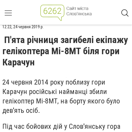
12:22, 24 червня 2019 р.
П'ята річниця загибелі екіпажу
гелікоптера Мі-8МТ біля гори
Карачун
24 червня 2014 року поблизу гори
Карачун російські найманці збили
гелікоптер Мі-8МТ, на борту якого було
дев'ять осіб.
Під час бойових дій у Слов'янську гора