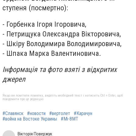
ступеня (посмертно):
- Горбенка Ігоря Ігоровича,
- Петрищука Олександра Вікторовича,
- Шкіру Володимира Володимировича,
- Шпака Марка Валентиновича.
Інформація та фото взяті з відкритих
джерел
Якщо ви помітили помилку, виділіть необхідний текст і натисніть Ctrl + Enter, щоб
повідомити про це редакцію
#Славянск
#новости
#вертолет
#Карачун
#война на Востоке Украины
#Мі-8МТ
Вікторія Повержук