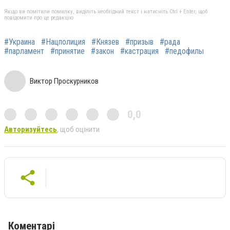
Якщо ви помітили помилку, виділіть необхідний текст і натисніть Ctrl + Enter, щоб
повідомити про це редакцію
#Украина
#Нацполиция
#Князев
#призыв
#рада
#парламент
#принятие
#закон
#кастрация
#педофилы
Виктор Проскурников
0,0
Авторизуйтесь
, щоб оцінити
Коментарі