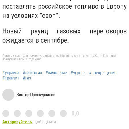
поставлять российское топливо в Европу
на условиях "своп".
Новый раунд газовых переговоров
ожидается в сентябре.
Якщо ви помітили помилку, виділіть необхідний текст і натисніть Ctrl + Enter, щоб
повідомити про це редакцію
#украина
#нафтогаз
#заявление
#угроза
#прекращение
#транзит
#газ
Виктор Проскурников
0,0
Авторизуйтесь
, щоб оцінити