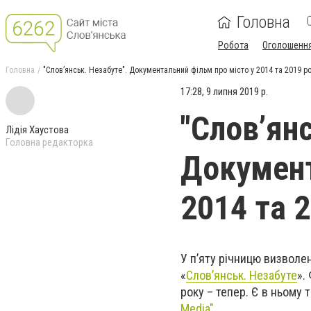
Головна
Робота
Оголошенн
Головна
"Слов’янськ. Незабуте". Документальний фільм про місто у 2014 та 2019 р
17:28, 9 липня 2019 р.
"Слов’янс
Лідія Хаустова
Головна редакторка
Документ
2014 та 
У п’яту річницю визволе
«
Слов’янськ. Незабуте
».
року – тепер. Є в ньому 
Media".