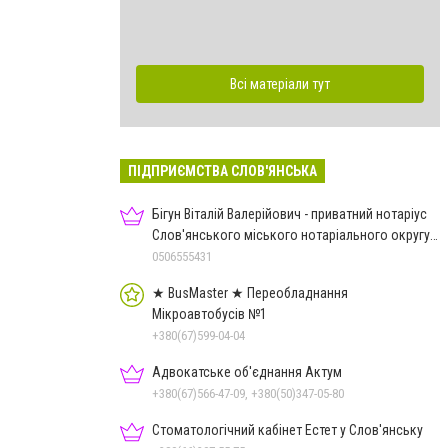
Всі матеріали тут
ПІДПРИЄМСТВА СЛОВ'ЯНСЬКА
Бігун Віталій Валерійович - приватний нотаріус
Слов'янського міського нотаріального округу
Дон.обл.
0506555431
★ BusMaster ★ Переобладнання
Мікроавтобусів №1
+380(67)599-04-04
Адвокатське об'єднання Актум
+380(67)566-47-09, +380(50)347-05-80
Стоматологічний кабінет Естет у Слов'янську