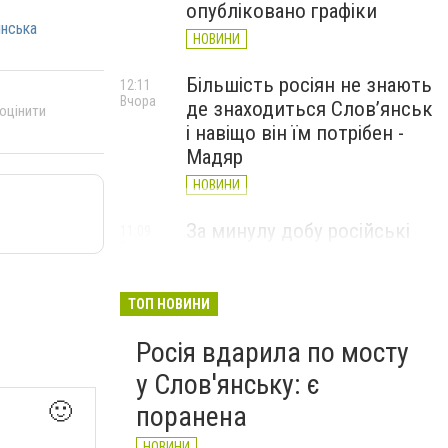
опубліковано графіки
янська
НОВИНИ
Більшість росіян не знають
12:11
Вчора
де знаходиться Слов’янськ
 оцінити
і навіщо він їм потрібен -
Мадяр
НОВИНИ
За минулу добу російські
11:09
Вчора
війська 13 разів атакували
Слов'янськ. Хроніка
великої війни: 6 серпня
ТОП НОВИНИ
НОВИНИ
Росія вдарила по мосту
у Слов'янську: є
🙂
поранена
НОВИНИ