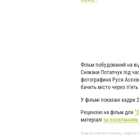
Фільм побудований на ві
Сніжани Потапчук під час
фотографиня Руся Асєєва.
бачить місто через п’ять
У фільмі показані кадри 
Рецензію на фільм для
"
матеріалі
за посиланням.
Якщо ви помітили помилку, виділіть нео