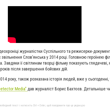
деохроніці журналістки Суспільного та режисерки-докумен
 звільнення Cлов’янська у 2014 році. Головною героїнею фі
 Завдяки її світлинам творці фільму показують глядачеві, 
 років після завершення бойових дій.
2014 року, також розказана історія людей, вже у сьогоденні, 
Detector Media"
дав журналіст Борис Бахтєєв. Детальніше ч
бхідний текст і натисніть Ctrl + Enter, щоб повідомити про це редакцію