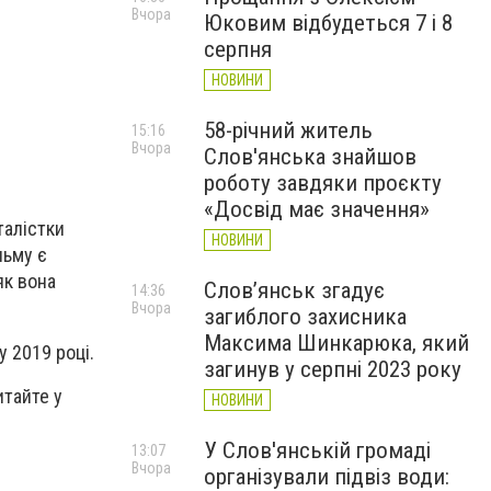
Вчора
Юковим відбудеться 7 і 8
серпня
НОВИНИ
58-річний житель
15:16
Вчора
Слов'янська знайшов
роботу завдяки проєкту
«Досвід має значення»
талістки
НОВИНИ
льму є
як вона
Слов’янськ згадує
14:36
Вчора
загиблого захисника
Максима Шинкарюка, який
у 2019 році.
загинув у серпні 2023 року
итайте у
НОВИНИ
У Слов'янській громаді
13:07
Вчора
організували підвіз води: