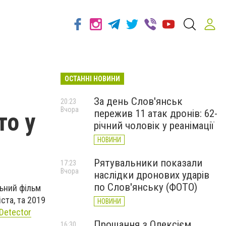
ОСТАННІ НОВИНИ
За день Слов'янськ
20:23
Вчора
пережив 11 атак дронів: 62-
то у
річний чоловік у реанімації
НОВИНИ
Рятувальники показали
17:23
Вчора
наслідки дронових ударів
по Слов'янську (ФОТО)
льний фільм
ста, та 2019
НОВИНИ
Detector
Прощання з Олексієм
16:30