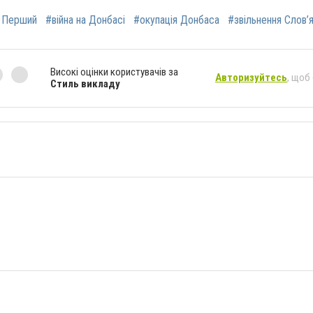
 Перший
#війна на Донбасі
#окупація Донбаса
#звільнення Слов’
Високі оцінки користувачів за
Авторизуйтесь
, щоб
Стиль викладу