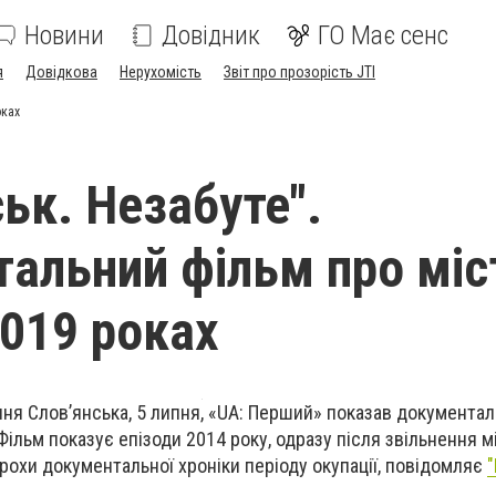
Новини
Довідник
ГО Має сенс
я
Довідкова
Нерухомість
Звіт про прозорість JTI
оках
ьк. Незабуте".
альний фільм про міс
2019 роках
ння Слов’янська, 5 липня, «UA: Перший» показав документа
 Фільм показує епізоди 2014 року, одразу після звільнення мі
трохи документальної хроніки періоду окупації, повідомляє
"