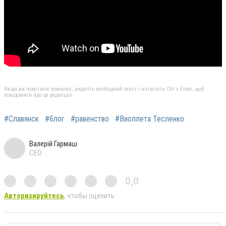
Якщо ви помітили помилку, виділіть необхідний текст і натисніть Ctrl + Enter, щоб
повідомити про це редакцію
#Славянск
#блог
#равенство
#Виоллета Тесленко
Валерій Гармаш
CEO
0,0
Авторизируйтесь
, чтобы оценить