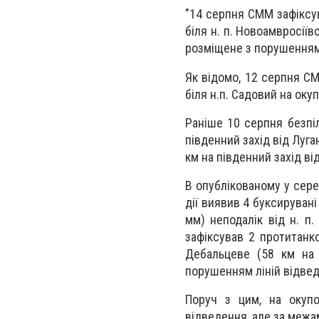
"14 серпня СММ зафіксув
біля н. п. Новоамвросіївс
розміщене з порушенням 
Як відомо, 12 серпня С
біля н.п. Садовий на оку
Раніше 10 серпня безпіло
південний захід від Луга
км на південний захід ві
В опублікованому у сер
дії виявив 4 буксирувані
мм) неподалік від н. п.
зафіксував 2 протитанко
Дебальцеве (58 км на 
порушенням ліній відве
Поруч з цим, на окупо
відведення, але за межа