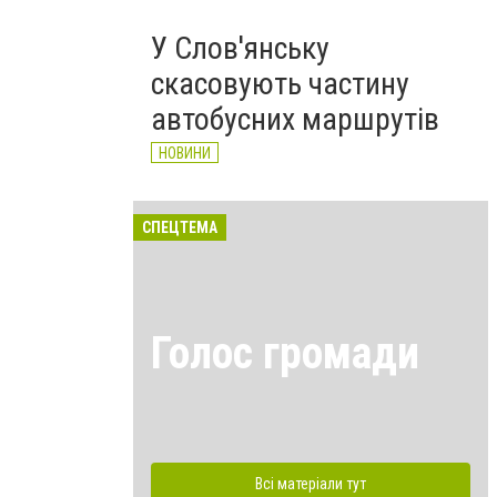
У Слов'янську
скасовують частину
автобусних маршрутів
НОВИНИ
СПЕЦТЕМА
Голос громади
Всі матеріали тут