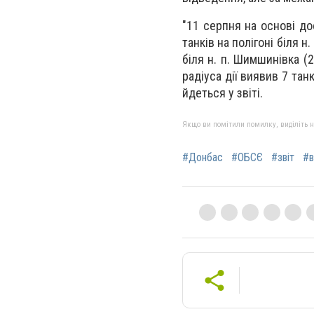
"11 серпня на основі д
танків на полігоні біля н
біля н. п. Шимшинівка (
радіуса дії виявив 7 тан
йдеться у звіті.
Якщо ви помітили помилку, виділіть нео
#Донбас
#ОБСЄ
#звіт
#в