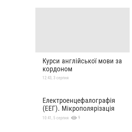
Курси англійської мови за
кордоном
12:43, 3 серпня
Електроенцефалографія
(ЕЕГ). Мікрополярізація
9
10:41, 5 серпня