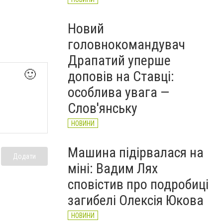
Новий
головнокомандувач
Драпатий уперше
🙂
доповів на Ставці:
особлива увага —
Слов'янську
НОВИНИ
Машина підірвалася на
Додати
міні: Вадим Лях
сповістив про подробиці
загибелі Олексія Юкова
НОВИНИ