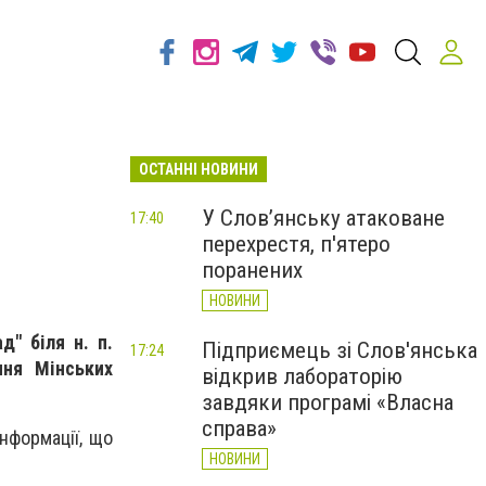
ОСТАННІ НОВИНИ
а
У Слов’янську атаковане
17:40
перехрестя, п'ятеро
поранених
НОВИНИ
" біля н. п.
Підприємець зі Слов'янська
17:24
ння Мінських
відкрив лабораторію
завдяки програмі «Власна
справа»
інформації, що
НОВИНИ