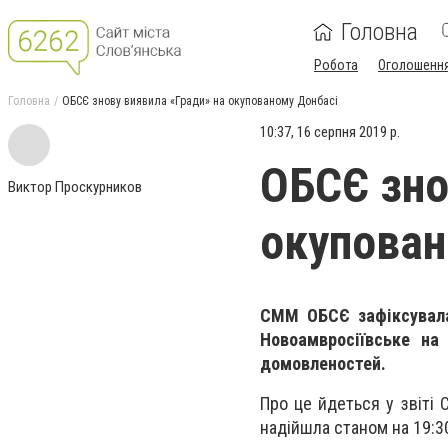
Головна
Робота
Оголошенн
Головна
ОБСЄ знову виявила «Гради» на окупованому Донбасі
10:37, 16 серпня 2019 р.
ОБСЄ зно
Виктор Проскурников
окупован
СММ ОБСЄ зафіксувала 
Новоамвросіївське на
домовленостей.
Про це йдеться у звіті С
надійшла станом на 19:3