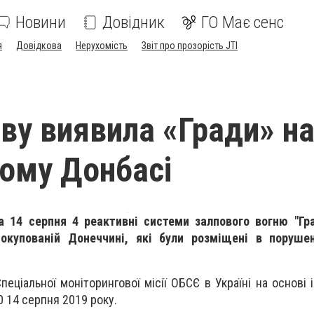
Новини
Довідник
ГО Має сенс
я
Довідкова
Нерухомість
Звіт про прозорість JTI
ву виявила «Гради» н
ому Донбасі
14 серпня 4 реактивні системи залпового вогню "Град
 окупованій Донеччині, які були розміщені в поруше
пеціальної моніторингової місії ОБСЄ в Україні на основі 
0 14 серпня 2019 року.