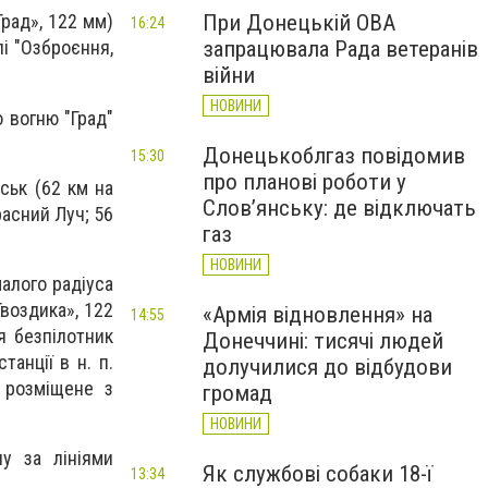
При Донецькій ОВА
рад», 122 мм)
16:24
запрацювала Рада ветеранів
лі "Озброєння,
війни
НОВИНИ
 вогню "Град"
Донецькоблгаз повідомив
15:30
про планові роботи у
нськ (62 км на
Слов’янську: де відключать
расний Луч; 56
газ
НОВИНИ
алого радіуса
Гвоздика», 122
«Армія відновлення» на
14:55
ня безпілотник
Донеччині: тисячі людей
танції в н. п.
долучилися до відбудови
 розміщене з
громад
НОВИНИ
у за лініями
Як службові собаки 18-ї
13:34