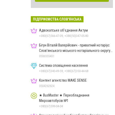
ПІДПРИЄМСТВА СЛОВ'ЯНСЬКА
Адвокатське об'єднання Актум
+380(67)566-47-09, +380(50)347-05-80
Бігун Віталій Валерійович - приватний нотаріус
Слов'янського міського нотаріального округу
Дон.обл.
0506555431
Система сповіщення населення
+380(67)340-49-59, +380(67)350-44-68
Контент агентство MAKE SENSE
0504262624
★ BusMaster ★ Переобладнання
Мікроавтобусів №1
+380(67)599-04-04