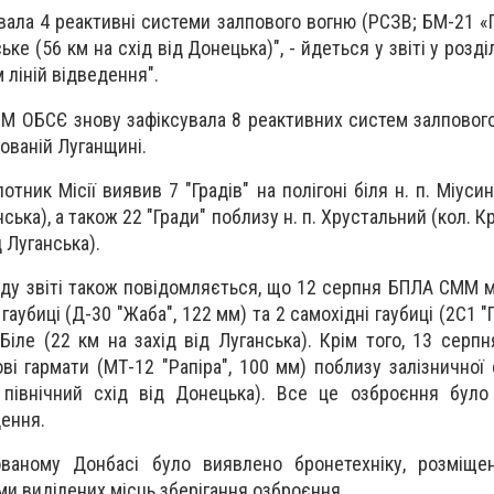
ала 4 реактивні системи залпового вогню (РСЗВ; БМ-21 «Г
ьке (56 км на схід від Донецька)", - йдеться у звіті у розді
ліній відведення".
ММ ОБСЄ знову зафіксувала 8 реактивних систем залпового
пованій Луганщині.
тник Місії виявив 7 "Градів" на полігоні біля н. п. Міуси
нська), а також 22 "Гради" поблизу н. п. Хрустальний (кол. К
д Луганська).
еду звіті також повідомляється, що 12 серпня БПЛА СММ м
 гаубиці (Д-30 "Жаба", 122 мм) та 2 самохідні гаубиці (2С1 "
 Біле (22 км на захід від Луганська). Крім того, 13 серп
ві гармати (МТ-12 "Рапіра", 100 мм) поблизу залізничної с
північний схід від Донецька). Все це озброєння було
дення.
ваному Донбасі було виявлено бронетехніку, розміщен
ми виділених місць зберігання озброєння.