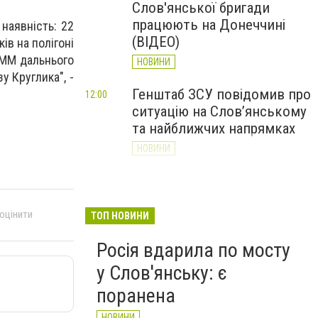
Слов'янської бригади
працюють на Донеччині
наявність: 22
(ВІДЕО)
ків на полігоні
СММ дальнього
НОВИНИ
у Круглика", -
Генштаб ЗСУ повідомив про
12:00
ситуацію на Слов’янському
та найближчих напрямках
НОВИНИ
Слов’янськ обстріляли 13
11:18
разів за добу. Хроніка
великої війни: 7 серпня
 оцінити
ТОП НОВИНИ
НОВИНИ
Росія вдарила по мосту
у Слов'янську: є
поранена
НОВИНИ