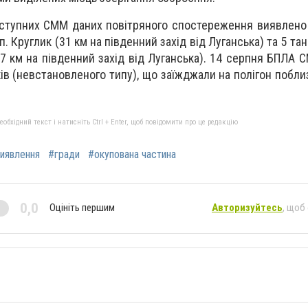
оступних СММ даних повітряного спостереження виявлено 
. п. Круглик (31 км на південний захід від Луганська) та 5 тан
27 км на південний захід від Луганська). 14 серпня БПЛА 
ків (невстановленого типу), що заїжджали на полігон поблиз
бхідний текст і натисніть Ctrl + Enter, щоб повідомити про це редакцію
иявлення
#гради
#окупована частина
0,0
Оцініть першим
Авторизуйтесь
, щоб