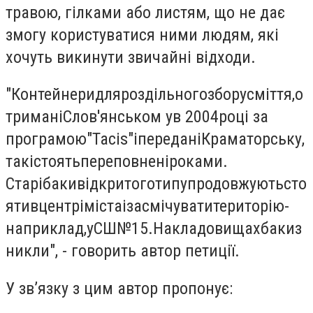
травою, гілками або листям, що не дає
змогу користуватися ними людям, які
хочуть викинути звичайні відходи.
"Контейнери
для
роздільного
збору
сміття
,
о
тримані
Слов'янськом у
в 2004
році за
програмою
"
Tacis
"
і
передані
Краматорську
,
так
і
стоять
переповнені
роками
.
Старі
баки
відкритого
типу
продовжують
сто
яти
в
центрі
міста
і
засмічувати
територію
-
наприклад
,
у
СШ
№
15.
На
кладовищах
баки
з
никли", - говорить автор петиції.
У зв’язку з цим автор пропонує: