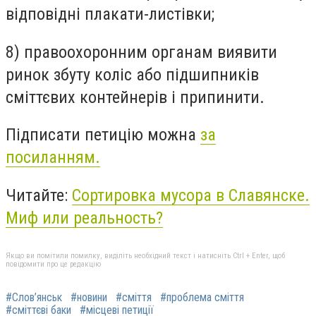
відповідні плакати-листівки;
8) правоохоронним органам виявити
ринок збуту коліс або підшипників
сміттєвих контейнерів і припинити.
Підписати петицію можна
за
посиланням.
Читайте:
Сортировка мусора в Славянске.
Миф или реальность?
Якщо ви помітили помилку, виділіть необхідний текст і натисніть Ctrl + Enter, щоб
повідомити про це редакцію
#Слов’янськ
#новини
#сміття
#проблема сміття
#сміттєві баки
#місцеві петиції