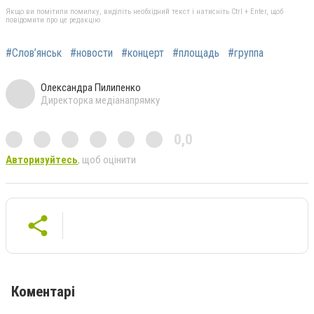
Якщо ви помітили помилку, виділіть необхідний текст і натисніть Ctrl + Enter, щоб
повідомити про це редакцію
#Слов’янськ
#новости
#концерт
#площадь
#группа
Олександра Пилипенко
Директорка медіанапрямку
0,0
Авторизуйтесь
, щоб оцінити
Коментарі