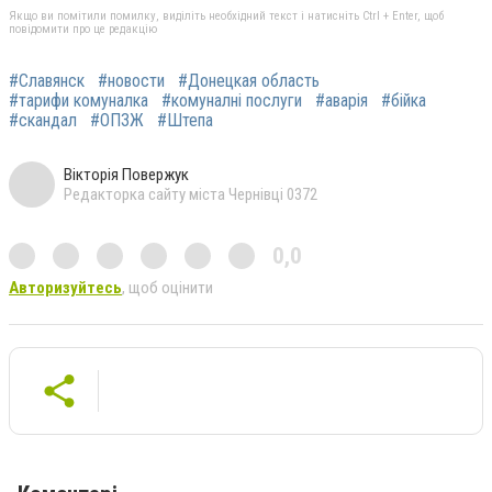
Якщо ви помітили помилку, виділіть необхідний текст і натисніть Ctrl + Enter, щоб
повідомити про це редакцію
#Славянск
#новости
#Донецкая область
#тарифи комуналка
#комуналні послуги
#аварія
#бійка
#скандал
#ОПЗЖ
#Штепа
Вікторія Повержук
Редакторка сайту міста Чернівці 0372
0,0
Авторизуйтесь
, щоб оцінити