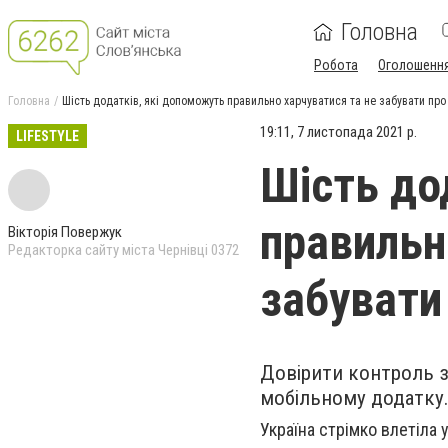
Головна
Робота
Оголошенн
Головна
Шість додатків, які допоможуть правильно харчуватися та не забувати про
19:11, 7 листопада 2021 р.
LIFESTYLE
Шість до
правильн
Вікторія Повержук
Редакторка сайту міста Чернівці 0372
забувати
Довірити контроль 
мобільному додатку
Україна стрімко влетіла 