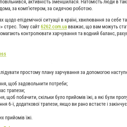
повільнився, активність зменшилася. Натомість люди в так
дома, за комп’ютером, за сидячою роботою.
ах щодо епідемічної ситуації в країні, хвилювання за себе т
» стрес. Тому сайт
6262.
com
.
ua
вважає, що вам можуть стат
помагають контролювати харчування та водний баланс, рахув
oss
лідувати простому плану харчування за допомогою наступн
ння, щоб задовольнити потреби;
ас трапези;
ня, щоб побачити,
скільки було прийомів їжі, а які були проп
я 6-ї, додаткової трапези, якщо ви рано встаєте і закінчує
х прийомів їжі.