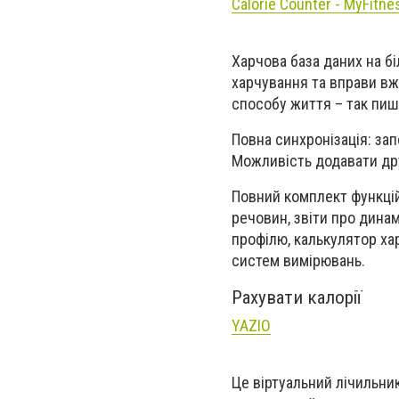
Calorie Counter - MyFitne
Харчова база даних на б
харчування та вправи вж
способу життя
– так пиш
Повна синхронізація: зап
Можливість додавати дру
Повний комплект функцій
речовин, звіти про динам
профілю, калькулятор хар
систем вимірювань.
Рахувати калорії
YAZIO
Це віртуальний лічильник