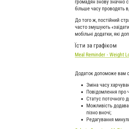
громадян знову значно с
більше часу проводять в
До того ж, постійний стр
часто змушують «заїдати
мобільні додатки, які до
Їсти за графіком
Meal Reminder
-
Weight L
Додаток допоможе вам с
Зміна часу харчува
Повідомлення про ч
Статус п
оточного д
Можливість додаванн
пізно вночі;
Редагування минули