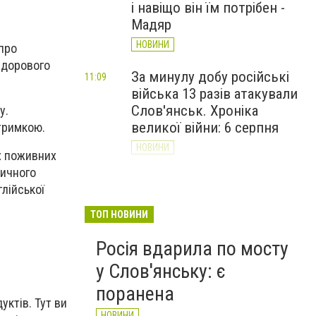
і навіщо він їм потрібен -
Мадяр
НОВИНИ
про
здорового
За минулу добу російські
11:09
війська 13 разів атакували
Слов'янськ. Хроніка
у.
великої війни: 6 серпня
тримкою.
НОВИНИ
х поживних
тичного
Через постійні обстріли
10:29
глійської
Слов’янська
Донецькоблгаз припиняє
ТОП НОВИНИ
обслуговування двох
Росія вдарила по мосту
районів
у Слов'янську: є
НОВИНИ
поранена
уктів. Тут ви
НОВИНИ