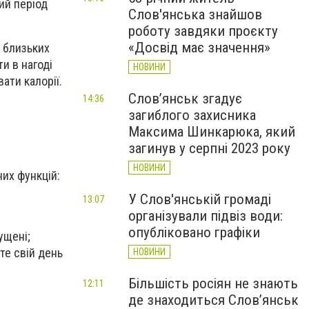
ий період
Слов'янська знайшов
роботу завдяки проєкту
«Досвід має значення»
а близьких
и в нагоді
НОВИНИ
ати калорії.
Слов’янськ згадує
14:36
загиблого захисника
Максима Шинкарюка, який
загинув у серпні 2023 року
НОВИНИ
их функцій:
У Слов'янській громаді
13:07
організували підвіз води:
опубліковано графіки
ущені;
те свій день
НОВИНИ
Більшість росіян не знають
12:11
де знаходиться Слов’янськ