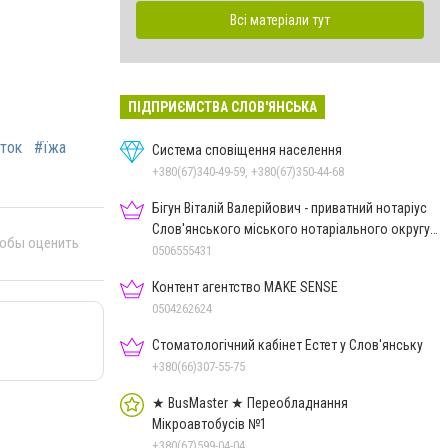
Всі матеріали тут
ПІДПРИЄМСТВА СЛОВ'ЯНСЬКА
ток
#їжа
Система сповіщення населення
+380(67)340-49-59, +380(67)350-44-68
Бігун Віталій Валерійович - приватний нотаріус
Слов'янського міського нотаріального округу
тобы оценить
Дон.обл.
0506555431
Контент агентство MAKE SENSE
0504262624
Стоматологічний кабінет Естет у Слов'янську
+380(66)307-55-75
★ BusMaster ★ Переобладнання
Мікроавтобусів №1
+380(67)599-04-04