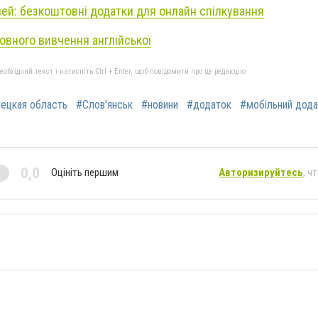
чей: безкоштовні додатки для онлайн спілкування
овного вивчення англійської
бхідний текст і натисніть Ctrl + Enter, щоб повідомити про це редакцію
ецкая область
#Слов'янськ
#новини
#додаток
#мобільний дода
0,0
Оцініть першим
Авторизируйтесь
, ч