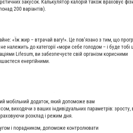
ієтичних закусок. Калькулятор калорій також враховує фіз
онад 200 варіантів).
чайне
: «Їж жир – втрачай вагу!». Це пов'язано з тим, що прог
не належить до категорії «мори себе голодом – і буде тобі 
ціями Lifesum, ви забезпеч
уєте
свій організм корисними
ишаєтеся
енергійними.
ний мобільний додаток, який допоможе вам
нсом, виходячи з
ваших
індивідуальних параметрів: зросту, ва
враховуючи розклад і режим дня.
угом і порадником, допоможе контролювати