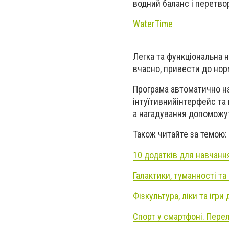
водний баланс і перетво
WaterTime
Легка та функціональна 
вчасно, привести до нор
Програма автоматично на
інтуїтивн
ий
інтерфейс та
а нагадування допоможут
Також читайте за темою:
10 додатків для навчанн
Галактики, туманності та 
Фізкультура, ліки та ігри
Спорт у смартфоні. Пере