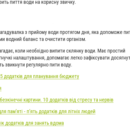
рить пиття води на корисну звичку.
нагадувалка з прийому води протягом дня, яка допоможе пи
ми водний баланс та очистити організм.
гадає, коли необхідно випити склянку води.
Має
прост
ий
 гнучкі налаштування,
допом
агає
легко зафіксувати досягнут
ь звикнути регулярно пити воду.
5 додатків для планування бюджету
я
безкінечні картини. 10 додатків від стресу та нервів
 для пам’яті - п’ять додатків для літніх людей
лік додатків для занять вдома