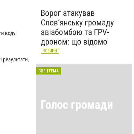
Ворог атакував
Слов’янську громаду
авіабомбою та FPV-
ти воду
дроном: що відомо
НОВИНИ
і результати,
СПЕЦТЕМА
Голос громади