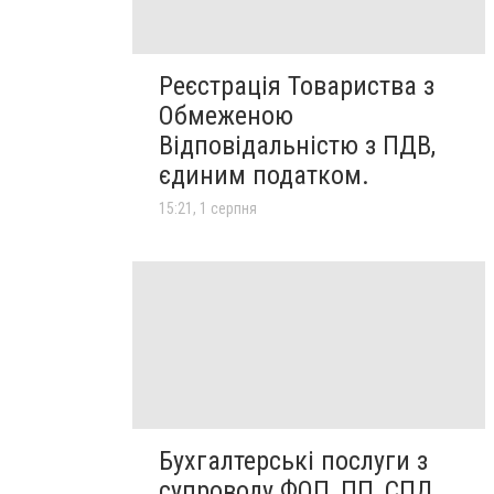
Реєстрація Товариства з
Обмеженою
Відповідальністю з ПДВ,
єдиним податком.
15:21, 1 серпня
Бухгалтерські послуги з
супроводу ФОП, ПП, СПД,