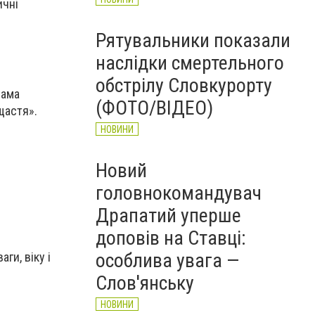
ичні
Рятувальники показали
наслідки смертельного
обстрілу Словкурорту
рама
(ФОТО/ВІДЕО)
щастя».
НОВИНИ
Новий
головнокомандувач
Драпатий уперше
доповів на Ставці:
особлива увага —
ги, віку і
Слов'янську
НОВИНИ