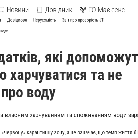
Новини
Довідник
ГО Має сенс
я
Довідкова
Нерухомість
Звіт про прозорість JTI
 воду
датків, які допоможу
о харчуватися та не
 про воду
за власним харчуванням та споживанням води за
.
у «червону» карантинну зону, а це означає, що темп життя б