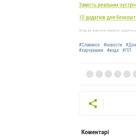
Замість реальних зустрі
10 додатків для безкошт
Якщо ви помітили помилку, виділіть нео
#Славянск
#новости
#Дон
#харчування
#вода
#ПП
Коментарі