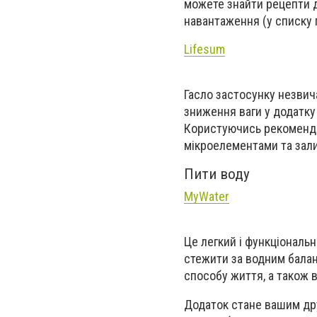
можете знайти рецепти д
навантаження (у списку п
Lifesum
Гасло застосунку незви
зниження ваги у додатку 
Користуючись рекоменда
мікроелементами та
зал
Пити воду
MyWater
Ц
е легкий і функціональ
стежити за водним бала
способу життя, а також 
Додаток стане вашим др