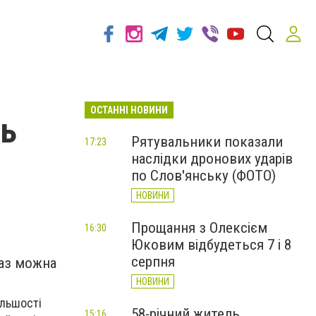
ОСТАННІ НОВИНИ
ть
Рятувальники показали
17:23
наслідки дронових ударів
по Слов'янську (ФОТО)
НОВИНИ
Прощання з Олексієм
16:30
Юковим відбудеться 7 і 8
серпня
раз можна
НОВИНИ
ільшості
58-річний житель
15:16