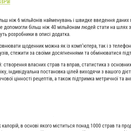
ssPal
ільш ніж 6
мільйонів
найменувань і швидке введення даних 
е допомогли більш ніж 40 мільйонам людей стати на шлях 
уть розробники в описі додатка
.
овнювати щоденник можна як із комп'ютера, так і з телефон
зів, стежити за своїми досягненнями та обмінюватися під
: створення власних страв та вправ, статистика з основни
іку, індивідуальна постановка цілей виходячи з вашого діє
чової цінності рецептів, а також підтримка метричної та ан
 калорій, в основі якого міститься понад 1000 страв та прод