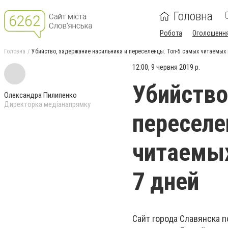
Головна
Робота
Оголошенн
Головна
Убийство, задержание насильника и переселенцы. Топ-5 самых читаемых 
12:00, 9 червня 2019 р.
Убийство
Олександра Пилипенко
Директорка медіанапрямку
переселе
читаемых
7 дней
Сайт города Славянска 