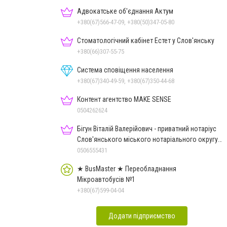
Адвокатське об'єднання Актум
+380(67)566-47-09, +380(50)347-05-80
Стоматологічний кабінет Естет у Слов'янську
+380(66)307-55-75
Система сповіщення населення
+380(67)340-49-59, +380(67)350-44-68
Контент агентство MAKE SENSE
0504262624
Бігун Віталій Валерійович - приватний нотаріус
Слов'янського міського нотаріального округу
Дон.обл.
0506555431
★ BusMaster ★ Переобладнання
Мікроавтобусів №1
+380(67)599-04-04
Додати підприємство