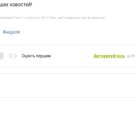
ших новостей!
бхідний текст і натисніть Ctrl + Enter, щоб повідомити про це редакцію
#неделя
0,0
Оцініть першим
Авторизуйтесь
, щоб