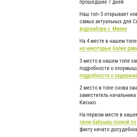
прошедшие 7 дней.
Наш топ-5 открывает нов
самых актуальных для С
водозабора с. Маяки
На 4 месте в нашем топе
но некоторые более рав
3 место в нашем топе з
подробности о злоумышл
подробности о задержа
2 место в топе снова за
заместитель начальника
Кисько.
На первом месте в наше
свою бабушку полкой по
факту начато досудебно