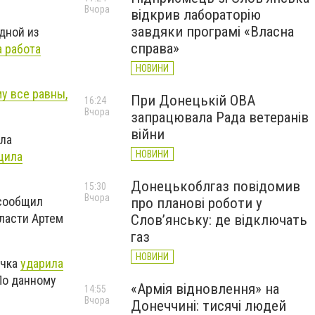
Вчора
відкрив лабораторію
завдяки програмі «Власна
дной из
справа»
а работа
НОВИНИ
у все равны,
При Донецькій ОВА
16:24
Вчора
запрацювала Рада ветеранів
війни
ила
НОВИНИ
щила
Донецькоблгаз повідомив
15:30
Вчора
 сообщил
про планові роботи у
ласти Артем
Слов’янську: де відключать
газ
НОВИНИ
учка
ударила
По данному
«Армія відновлення» на
14:55
Вчора
Донеччині: тисячі людей