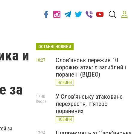
ОСТАННІ НОВИНИ
ика и
Слов'янськ пережив 10
10:27
ворожих атак: є загиблий і
поранені (ВІДЕО)
НОВИНИ
е за
У Слов’янську атаковане
17:40
Вчора
перехрестя, п'ятеро
поранених
НОВИНИ
ей за
Підприємець зі Слов'янська
17:24