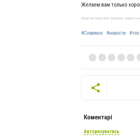
Желаем вам только хоро
Якщо ви помітили помилку, виділіть нео
#Славянск
#новости
#топ
Коментарі
Авторизуватись