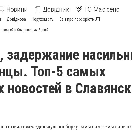
Новини
Довідник
ГО Має сенс
я
Довідкова
Нерухомість
Звіт про прозорість JTI
новостей в Славянске за 7 дней
, задержание насильн
нцы. Топ-5 самых
 новостей в Славянск
подготовил еженедельную подборку самых читаемых новост