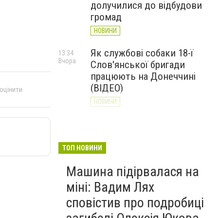
долучилися до відбудови
громад
НОВИНИ
Як службові собаки 18-ї
13:34
Вчора
Слов'янської бригади
працюють на Донеччині
(ВІДЕО)
 оцінити
НОВИНИ
Генштаб ЗСУ повідомив про
12:00
Вчора
ситуацію на Слов’янському
та найближчих напрямках
ТОП НОВИНИ
НОВИНИ
Машина підірвалася на
міні: Вадим Лях
сповістив про подробиці