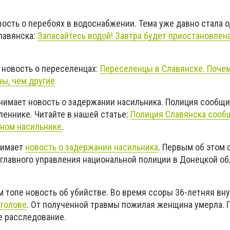
ость о перебоях в водоснабжении. Тема уже давно стала о
лавянска:
Запасайтесь водой! Завтра будет приостановлен
 новость о переселенцах:
Переселенцы в Славянске. Почем
ны, чем другие
анимает новость о задержании насильника. Полиция сообщ
еннике. Читайте в нашей статье:
Полиция Славянска сооб
нном насильнике
.
нимает
новость о задержании насильника
. Первым об этом
 главного управления национальной полиции в Донецкой об
м топе новость об убийстве.
Во время ссоры 36-летняя вн
 голове
. От полученной травмы пожилая женщина умерла. 
е расследование.