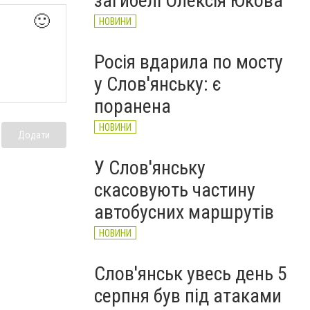
загибелі Олексія Юкова
🙂
НОВИНИ
Росія вдарила по мосту
у Слов'янську: є
поранена
НОВИНИ
Додати
У Слов'янську
скасовують частину
автобусних маршрутів
НОВИНИ
Слов'янськ увесь день 5
серпня був під атаками