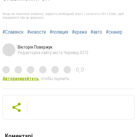
Якщо ви помітили помилку, виділіть необхідний текст і натисніть Ctrl + Enter, щоб
повідомити про це редакцію
#Славянск
#новости
#полиция
#кража
#авто
#сканер
Вікторія Повержук
Редакторка сайту міста Чернівці 0372
0,0
Авторизируйтесь
, чтобы оценить
Коментарі