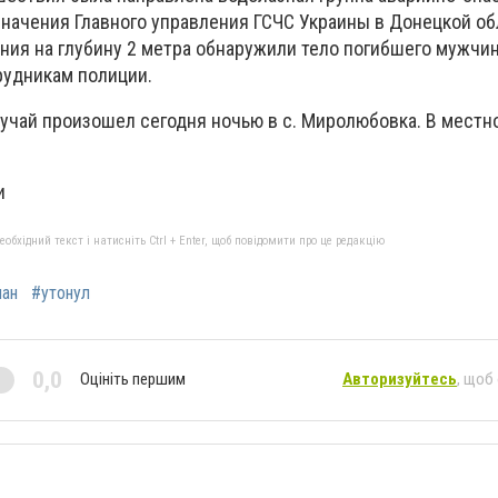
значения Главного управления ГСЧС Украины в Донецкой об
ния на глубину 2 метра обнаружили тело погибшего мужчин
рудникам полиции.
учай произошел сегодня ночью в с. Миролюбовка. В местн
и
бхідний текст і натисніть Ctrl + Enter, щоб повідомити про це редакцію
ан
#утонул
0,0
Оцініть першим
Авторизуйтесь
, щоб