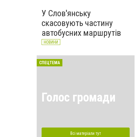
У Слов'янську
скасовують частину
автобусних маршрутів
НОВИНИ
СПЕЦТЕМА
Голос громади
Всі матеріали тут