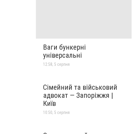
Ваги бункерні
універсальні
12:58, 5 серпня
Сімейний та військовий
адвокат — Запоріжжя |
Київ
10:50, 5 серпня