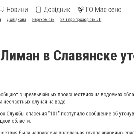
Новини
Довідник
ГО Має сенс
я
Довідкова
Нерухомість
Звіт про прозорість JTI
 Лиман в Славянске ут
общают о чрезвычайных происшествиях на водоемах обла
а несчастных случая на воде.
ефон Службы спасения "101" поступило сообщение об утону
цкой области.
ествия была направлена ​​водолазная группа аварийно-спа