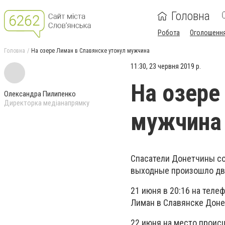
Головна
Робота
Оголошенн
Головна
На озере Лиман в Славянске утонул мужчина
11:30, 23 червня 2019 р.
На озере
Олександра Пилипенко
Директорка медіанапрямку
мужчина
Спасатели Донетчины со
выходные произошло дв
21 июня в 20:16 на тел
Лиман в Славянске Доне
22 июня на место происш