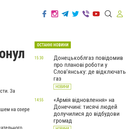
ОСТАННІ НОВИНИ
онул
Донецькоблгаз повідомив
15:30
про планові роботи у
Слов’янську: де відключать
газ
НОВИНИ
сти. За
«Армія відновлення» на
14:55
Донеччині: тисячі людей
вшем на озере
долучилися до відбудови
громад
сательного
НОВИНИ