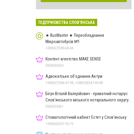
ПІДПРИЄМСТВА СЛОВ'ЯНСЬКА
★ BusMaster ★ Переобладнання
Мікроавтобусів №1
+380(67)599-04-04
Контент агентство MAKE SENSE
0504262624
Адвокатське об'єднання Актум
+380(67)566-47-09, +380(50)347-05-80
Бігун Віталій Валерійович - приватний нотаріус
Слов'янського міського нотаріального округу
Дон.обл.
0506555431
Стоматологічний кабінет Естет у Слов'янську
+380(66)307-55-75