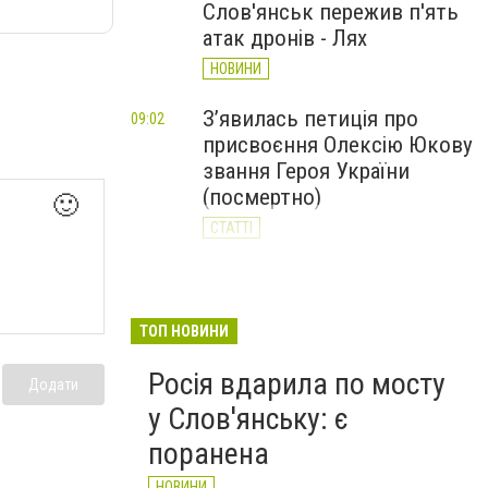
Слов'янськ пережив п'ять
атак дронів - Лях
НОВИНИ
З’явилась петиція про
09:02
присвоєння Олексію Юкову
звання Героя України
(посмертно)
🙂
СТАТТІ
За день Слов'янськ
20:23
Вчора
пережив 11 атак дронів: 62-
річний чоловік у реанімації
ТОП НОВИНИ
НОВИНИ
Росія вдарила по мосту
Додати
у Слов'янську: є
поранена
НОВИНИ