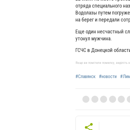
отряда специального на
Водолазы путем погруже
на берег и передали сот
Еще один несчастный сл
утонул мужчина.
ГСЧС в Донецкой област
Якщо ви помітили помилку, виділіть нео
#Славянск
#новости
#Лим