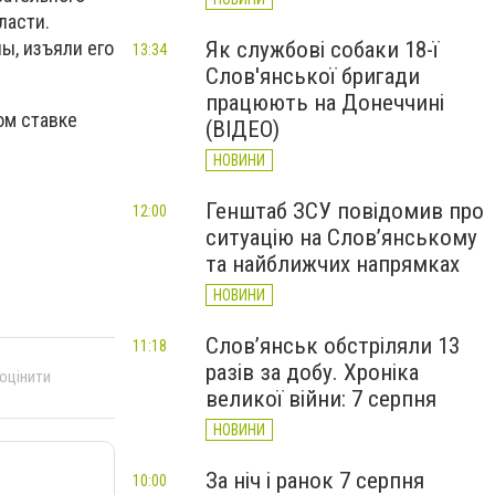
ласти.
Як службові собаки 18-ї
ы, изъяли его
13:34
Слов'янської бригади
працюють на Донеччині
ом ставке
(ВІДЕО)
НОВИНИ
Генштаб ЗСУ повідомив про
12:00
ситуацію на Слов’янському
та найближчих напрямках
НОВИНИ
Слов’янськ обстріляли 13
11:18
разів за добу. Хроніка
 оцінити
великої війни: 7 серпня
НОВИНИ
За ніч і ранок 7 серпня
10:00