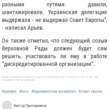
разными путями: давили,
шантажировали. Украинская делегация
выдержала - не выдержал Совет Европы",
- написал Арьев.
Он также отметил, что следующий созыв
Верховной Рады должен будет сам
решить, участвовать ли ему в работе
"дискредитированной организации".
Якщо ви помітили помилку, виділіть необхідний текст і натисніть Ctrl + Enter, щоб
повідомити про це редакцію
#украина
#пасе
#парламентская ассамблея
#совет европы
Виктор Проскурников