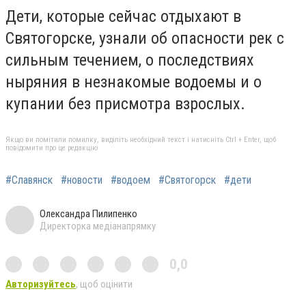
Дети, которые сейчас отдыхают в
Святогорске, узнали об опасности рек с
сильным течением, о последствиях
ныряния в незнакомые водоемы и о
купании без присмотра взрослых.
Якщо ви помітили помилку, виділіть необхідний текст і натисніть Ctrl + Enter, щоб
повідомити про це редакцію
#Славянск
#новости
#водоем
#Святогорск
#дети
Олександра Пилипенко
Директорка медіанапрямку
0,0
Авторизуйтесь
, щоб оцінити