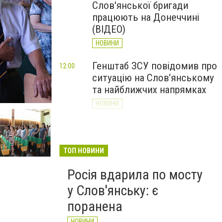
Слов'янської бригади
працюють на Донеччині
(ВІДЕО)
НОВИНИ
Генштаб ЗСУ повідомив про
12:00
ситуацію на Слов’янському
та найближчих напрямках
НОВИНИ
Слов’янськ обстріляли 13
11:18
разів за добу. Хроніка
великої війни: 7 серпня
ТОП НОВИНИ
НОВИНИ
Росія вдарила по мосту
у Слов'янську: є
поранена
НОВИНИ