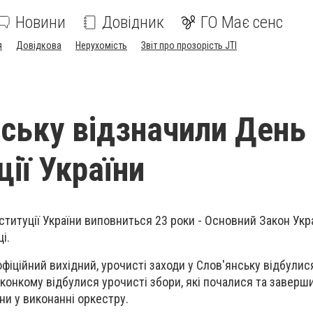
Новини
Довідник
ГО Має сенс
я
Довідкова
Нерухомість
Звіт про прозорість JTI
нську відзначили День
ії України
ституції України виповниться 23 роки - Основний Закон Укр
і.
офіційний вихідний, урочисті заходи у Слов'янську відбулися
виконкому відбулися урочисті збори, які почалися та заверш
и у виконанні оркестру.