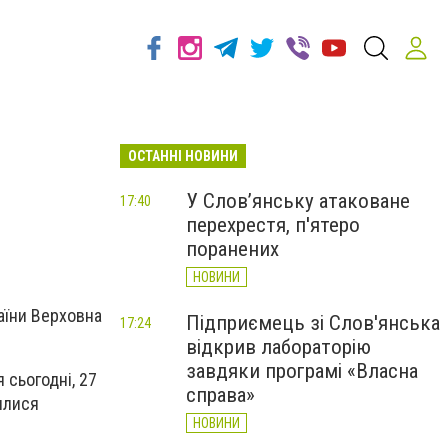
ОСТАННІ НОВИНИ
У Слов’янську атаковане
17:40
перехрестя, п'ятеро
поранених
НОВИНИ
аїни Верховна
Підприємець зі Слов'янська
17:24
відкрив лабораторію
завдяки програмі «Власна
 сьогодні, 27
справа»
илися
НОВИНИ