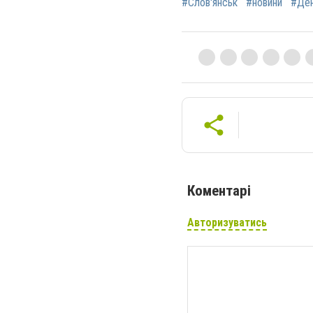
#Слов'янськ
#новини
#Ден
Коментарі
Авторизуватись