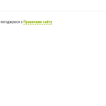
я погоджуюся з
Правилами сайту