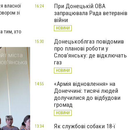
При Донецькій ОВА
тя власної
16:24
запрацювала Рада ветеранів
овором зі
війни
НОВИНИ
а тим, хто
Донецькоблгаз повідомив
15:30
про планові роботи у
Слов’янську: де відключать
газ
НОВИНИ
«Армія відновлення» на
14:55
Донеччині: тисячі людей
долучилися до відбудови
громад
НОВИНИ
Як службові собаки 18-ї
13:34