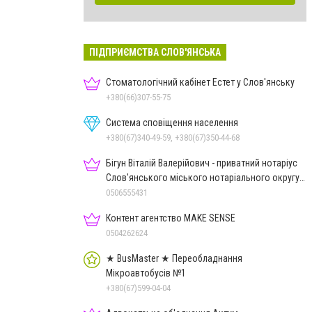
ПІДПРИЄМСТВА СЛОВ'ЯНСЬКА
Стоматологічний кабінет Естет у Слов'янську
+380(66)307-55-75
Система сповіщення населення
+380(67)340-49-59, +380(67)350-44-68
Бігун Віталій Валерійович - приватний нотаріус
Слов'янського міського нотаріального округу
Дон.обл.
0506555431
Контент агентство MAKE SENSE
0504262624
★ BusMaster ★ Переобладнання
Мікроавтобусів №1
+380(67)599-04-04