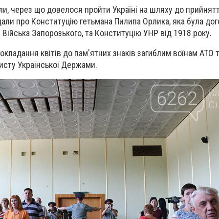
ли, через що довелося пройти Україні на шляху до прийнят
дали про Конституцію гетьмана Пилипа Орлика, яка була дог
Війська Запорозького, та Конституцію УНР від 1918 року.
окладання квітів до пам'ятних знаків загиблим воїнам АТО т
исту Української Держами.