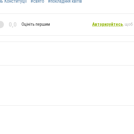
ь Конституції
#свято
#покладння квітів
0,0
Оцініть першим
Авторизуйтесь
, щоб