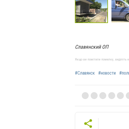
Славянский ОП
Якщо ви помітили помилку, виділіть нео
#Славянск
#новости
#пол