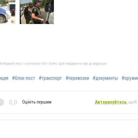
бхідний текст і натисніть Ctrl + Enter, щоб повідомити про це редакцію
иция
#блок-пост
#транспорт
#перевозки
#документы
#оружи
0,0
Оцініть першим
Авторизуйтесь
, щоб