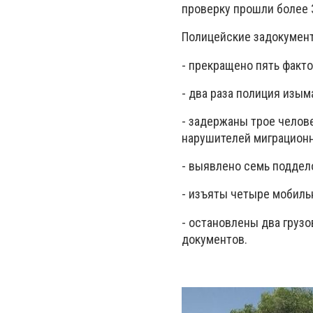
проверку прошли более 3
Полицейские задокумент
- прекращено пять факто
- два раза полиция изым
- задержаны трое челове
нарушителей миграционн
- выявлено семь поддел
- изъяты четыре мобиль
- остановлены два грузо
документов.