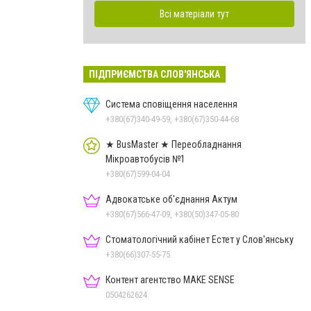
Всі матеріали тут
ПІДПРИЄМСТВА СЛОВ'ЯНСЬКА
Система сповіщення населення
+380(67)340-49-59, +380(67)350-44-68
★ BusMaster ★ Переобладнання
Мікроавтобусів №1
+380(67)599-04-04
Адвокатське об'єднання Актум
+380(67)566-47-09, +380(50)347-05-80
Стоматологічний кабінет Естет у Слов'янську
+380(66)307-55-75
Контент агентство MAKE SENSE
0504262624