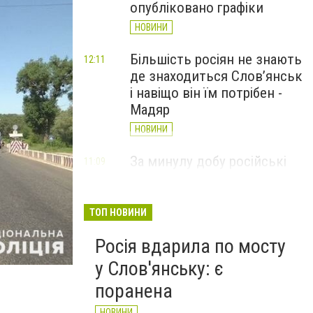
опубліковано графіки
НОВИНИ
Більшість росіян не знають
12:11
де знаходиться Слов’янськ
і навіщо він їм потрібен -
Мадяр
НОВИНИ
За минулу добу російські
11:09
війська 13 разів атакували
Слов'янськ. Хроніка
великої війни: 6 серпня
ТОП НОВИНИ
НОВИНИ
Росія вдарила по мосту
у Слов'янську: є
поранена
НОВИНИ