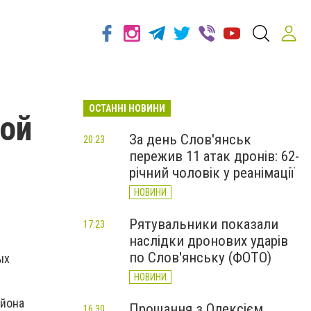
ОСТАННІ НОВИНИ
кой
За день Слов'янськ
20:23
пережив 11 атак дронів: 62-
річний чоловік у реанімації
НОВИНИ
Рятувальники показали
17:23
наслідки дронових ударів
по Слов'янську (ФОТО)
ых
НОВИНИ
айона
Прощання з Олексієм
16:30