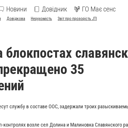
Новини
Довідник
ГО Має сенс
я
Довідкова
Нерухомість
Звіт про прозорість JTI
а блокпостах славянс
прекращено 35
ений
есут службу в составе ООС, задержали троих разыскиваем
оп-контролях возле сел Долина и Малиновка Славянского р