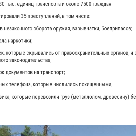
0 тыс. единиц транспорта и около 7500 граждан.
ировали 35 преступлений, в том числе:
в незаконного оборота оружия, взрывчатки, боеприпасов;
ала наркотики;
к, которые скрывались от правоохранительных органов, и 
ого законодательства;
ок документов на транспорт;
ных телефона, которые числились похищенными;
вика, которые перевозили груз (металлолом, древесину) бе