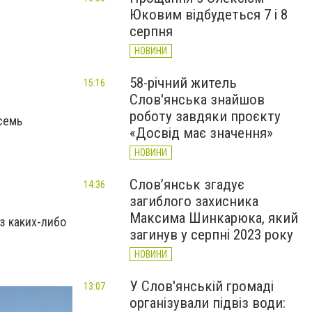
Юковим відбудеться 7 і 8
серпня
НОВИНИ
58-річний житель
15:16
Слов'янська знайшов
роботу завдяки проєкту
семь
«Досвід має значення»
НОВИНИ
Слов’янськ згадує
14:36
загиблого захисника
Максима Шинкарюка, який
з каких-либо
загинув у серпні 2023 року
НОВИНИ
У Слов'янській громаді
13:07
організували підвіз води: