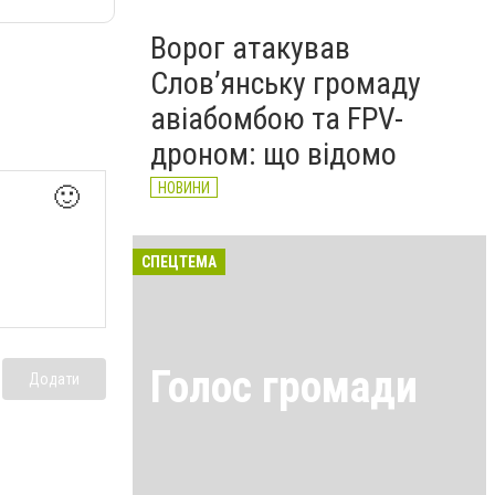
Ворог атакував
Слов’янську громаду
авіабомбою та FPV-
дроном: що відомо
НОВИНИ
🙂
СПЕЦТЕМА
Голос громади
Додати