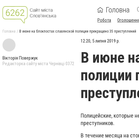
Головна
Робота
Оголошенн
Головна
В июне на блокпостах славянской полиции прекращено 35 преступлений
12:20, 5 липня 2019 р.
В июне н
Вікторія Повержук
Редакторка сайту міста Чернівці 0372
полиции 
преступл
Полицейские, которые н
преступников.
В течение месяца на ст