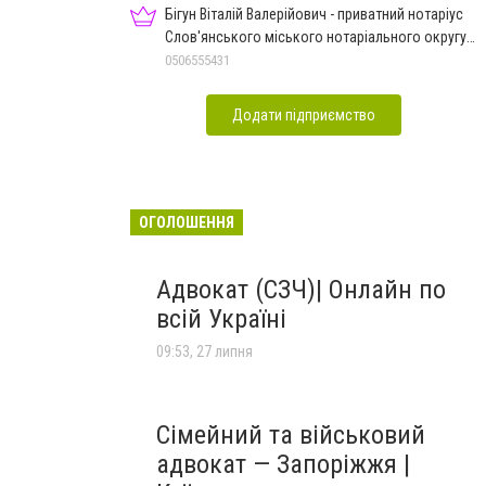
Бігун Віталій Валерійович - приватний нотаріус
Слов'янського міського нотаріального округу
Дон.обл.
0506555431
Додати підприємство
ОГОЛОШЕННЯ
Адвокат (СЗЧ)| Онлайн по
всій Україні
09:53, 27 липня
Сімейний та військовий
адвокат — Запоріжжя |