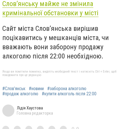
Слов’янську майже не змінила
кримінальної обстановки у місті
Сайт міста Слов’янська вирішив
поцікавитись у мешканців міста, чи
вважають вони заборону продажу
алкоголю після 22:00 необхідною.
Якщо ви помітили помилку, виділіть необхідний текст і натисніть Ctrl + Enter, щоб
повідомити про це редакцію
#Слов’янськ
#новини
#заборона алкоголю
#продаж алкоголю
#купити алкоголь після 22:00
Лідія Хаустова
Головна редакторка