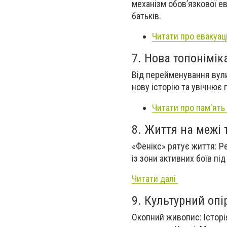
механізм обов’язкової е
батьків.
Читати про евакуац
7. Нова топонімік
Від перейменування вули
нову історію та увічнює 
Читати про пам'ять
8.
Життя на межі 
«Фенікс» рятує життя: Р
із зони активних боїв пі
Читати далі
9. Культурний опі
Окопний живопис: Історі