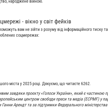
цтво, народжене війною.
цмережі - вікно у світ фейків
поможуть вам не зійти з розуму від інформаційного тиску та
люблених соцмережах:
ашого міста у 2025 році. Дякуємо, що читаєте 6262.
ивим завдяки проєкту «Голоси України», який є частиною 
вропейським центром свободи преси та медіа (ECPMF) у пар
и Ганни Арендт та за підтримки Федерального міністерств