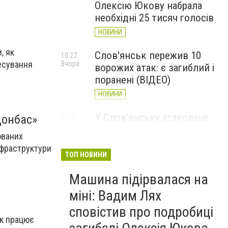
Олексію Юкову набрала
необхідні 25 тисяч голосів
НОВИНИ
, як
Слов'янськ пережив 10
10:27
ресування
Вчора
ворожих атак: є загиблий і
поранені (ВІДЕО)
НОВИНИ
У Слов’янську атаковане
Донбас»
17:40
7 серпня
перехрестя, п'ятеро
ованих
поранених
нфраструктури
ТОП НОВИНИ
НОВИНИ
Машина підірвалася на
міні: Вадим Лях
сповістив про подробиці
як працює