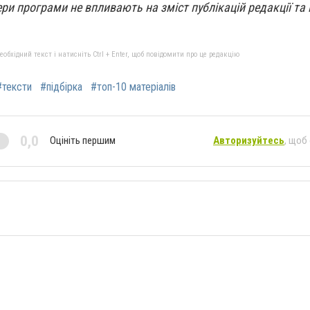
ри програми не впливають на зміст публікацій редакції та 
бхідний текст і натисніть Ctrl + Enter, щоб повідомити про це редакцію
#тексти
#підбірка
#топ-10 матеріалів
0,0
Оцініть першим
Авторизуйтесь
, щоб