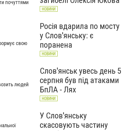
загибелі Олексія Юкова
ати почуттями
НОВИНИ
Росія вдарила по мосту
у Слов'янську: є
поранена
 формує свою
НОВИНИ
Слов'янськ увесь день 5
серпня був під атаками
ивозить людей
БпЛА - Лях
НОВИНИ
У Слов'янську
скасовують частину
нальної