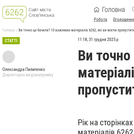
Головна
Робота
Оголошенн
Головна
Ви точно це бачили? 10 важливих матеріалів 6262, які ви могли пропустити
11:18, 31 грудня 2025 р.
СТАТТІ
Ви точно
матеріалі
Олександра Пилипенко
Директорка медіанапрямку
пропусти
Рік на сторінка
матеріалів 6262