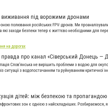
ї: виживання під ворожими дронами
оною полювання російських FPV-дронів. Ми проаналізували
та які заходи безпеки тепер є життєво необхідними для пе
ня на дорогах
: правда про канал «Сіверський Донець — 
пація Слов’янська не вирішить проблеми з водою для окуп
ліз ситуації з водопостачанням та руйнуванням критичної і
куація дітей: між безпекою та пропагандою
прифронтових зон є однією з найскладніших. Розбираємося, 