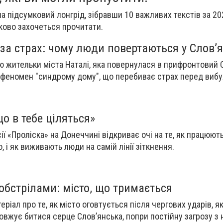
а підсумковий лонгрід, зібравши 10 важливих текстів за 202
зково захочеться прочитати.
за страх: чому люди повертаються у Слов’
ію жительки міста Наталі, яка повернулася в прифронтовий 
 феномен "синдрому дому", що перебиває страх перед вибу
що в тебе ціляться»
сії «Проліска» на Донеччині відкриває очі на те, як працюю
, і як виживають люди на самій лінії зіткнення.
 обстрілами: місто, що тримається
еріал про те, як місто оговтується після чергових ударів, 
овжує битися серце Слов’янська, попри постійну загрозу з 