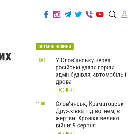
ОСТАННІ НОВИНИ
их
У Слов'янську через
13:03
російські удари горіли
адмінбудівля, автомобіль і
дрова
НОВИНИ
Слов’янськ, Краматорськ і
11:00
Дружківка під вогнем, є
жертви. Хроніка великої
війни: 9 серпня
НОВИНИ