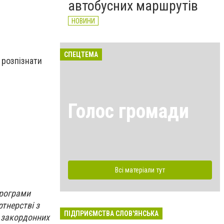
автобусних маршрутів
НОВИНИ
СПЕЦТЕМА
 розпізнати
Голос громади
Всі матеріали тут
програми
тнерстві з
ПІДПРИЄМСТВА СЛОВ'ЯНСЬКА
а закордонних