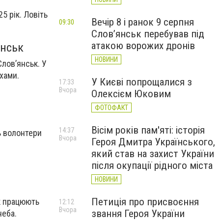
5 рік. Ловіть
Вечір 8 і ранок 9 серпня
09:30
Слов’янськ перебував під
атакою ворожих дронів
янськ
НОВИНИ
Слов’янськ. У
хами.
У Києві попрощалися з
17:33
Вчора
Олексієм Юковим
ФОТОФАКТ
Вісім років пам'яті: історія
14:37
ть волонтери
Вчора
Героя Дмитра Українського,
який став на захист України
після окупації рідного міста
НОВИНИ
Петиція про присвоєння
як працюють
12:12
Вчора
звання Героя України
неба.