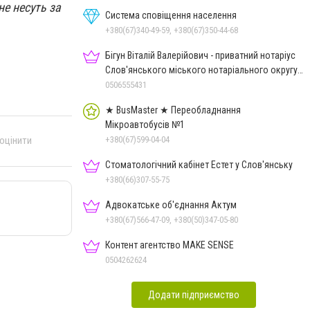
не несуть за
Система сповіщення населення
+380(67)340-49-59, +380(67)350-44-68
Бігун Віталій Валерійович - приватний нотаріус
Слов'янського міського нотаріального округу
Дон.обл.
0506555431
★ BusMaster ★ Переобладнання
Мікроавтобусів №1
+380(67)599-04-04
 оцінити
Стоматологічний кабінет Естет у Слов'янську
+380(66)307-55-75
Адвокатське об'єднання Актум
+380(67)566-47-09, +380(50)347-05-80
Контент агентство MAKE SENSE
0504262624
Додати підприємство