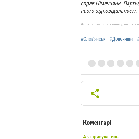
справ Німеччини. Партне
нього відповідальності.
Якщо ви помітили помилку, виділіть нео
#Слов’янськ
#Донеччина
Коментарі
Авторизуватись