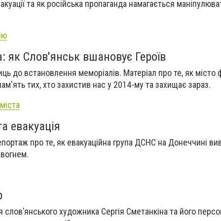
вакуації та як російська пропаганда намагається маніпулюв
ію
а: як Слов'янськ вшановує Героїв
ць до встановлення меморіалів. Матеріал про те, як місто
пам'ять тих, хто захистив нас у 2014-му та захищає зараз.
 міста
та евакуація
епортаж про те, як евакуаційна група ДСНС на Донеччині в
д вогнем.
р
я слов’янського художника Сергія Сметанкіна та його персо