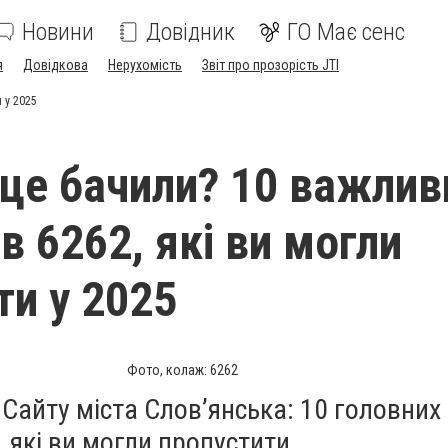
Новини
Довідник
ГО Має сенс
я
Довідкова
Нерухомість
Звіт про прозорість JTI
 у 2025
 це бачили? 10 важлив
в 6262, які ви могли
ти у 2025
Фото, колаж: 6262
х Сайту міста Слов’янська: 10 головних
, які ви могли пропустити.