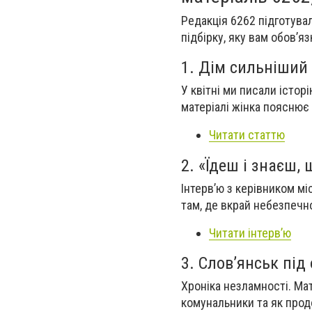
Редакція 6262 підготувал
підбірку, яку вам обов’я
1. Дім сильніший 
У квітні ми писали істор
матеріалі жінка пояснює
Читати статтю
2. «Їдеш і знаєш, 
Інтерв’ю з керівником мі
там, де вкрай небезпечно
Читати інтерв’ю
3. Слов’янськ під
Хроніка незламності. Мат
комунальники та як прод