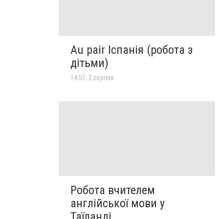
Au pair Іспанія (робота з
дітьми)
14:51, 2 серпня
Робота вчителем
англійської мови у
Таїланді