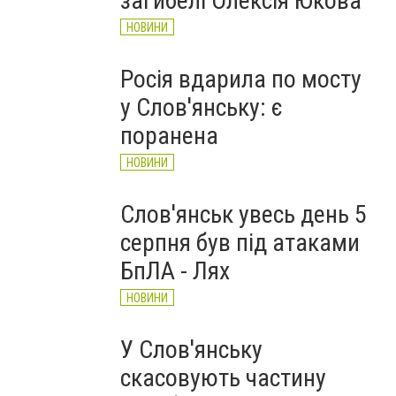
загибелі Олексія Юкова
НОВИНИ
Росія вдарила по мосту
у Слов'янську: є
поранена
НОВИНИ
Слов'янськ увесь день 5
серпня був під атаками
БпЛА - Лях
НОВИНИ
У Слов'янську
скасовують частину