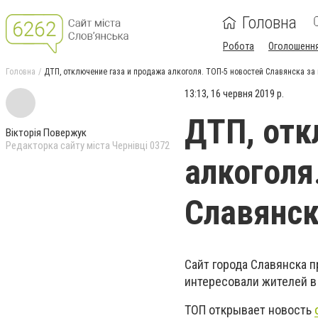
Головна
Робота
Оголошенн
Головна
ДТП, отключение газа и продажа алкоголя. ТОП-5 новостей Славянска за
13:13, 16 червня 2019 р.
ДТП, отк
Вікторія Повержук
Редакторка сайту міста Чернівці 0372
алкоголя
Славянск
Сайт города Славянска 
интересовали жителей в 
ТОП открывает новость