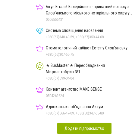
Бігун Віталій Валерійович - приватний нотаріус
Слов'янського міського нотаріального округу
Дон.обл.
0506555431
Система сповіщення населення
+380(67)340-49-59, +380(67)350-44-68
Стоматологічний кабінет Естет у Слов'янську
+380(66)307-55-75
★ BusMaster ★ Переобладнання
Мікроавтобусів №1
+380(67)599-04-04
Контент агентство MAKE SENSE
0504262624
Адвокатське об'єднання Актум
+380(67)566-47-09, +380(50)347-05-80
Додати підприємство