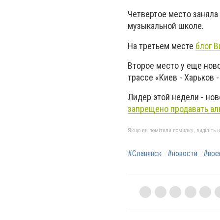
Четвертое место заняла
музыкальной школе.
На третьем месте
блог 
Второе место у еще нов
трассе
«Киев - Харьков 
Лидер этой недели - но
запрещено продавать ал
Якщо ви помітили помилку, виділіть нео
#Славянск
#новости
#вое