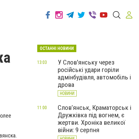
ОСТАННІ НОВИНИ
жа
У Слов'янську через
13:03
російські удари горіли
адмінбудівля, автомобіль і
дрова
НОВИНИ
Слов’янськ, Краматорськ і
11:00
Дружківка під вогнем, є
более
жертви. Хроніка великої
війни: 9 серпня
вянска.
НОВИНИ