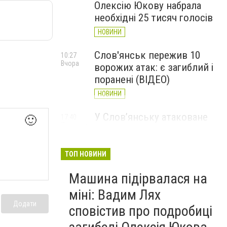
Олексію Юкову набрала
необхідні 25 тисяч голосів
НОВИНИ
Слов'янськ пережив 10
10:27
Вчора
ворожих атак: є загиблий і
поранені (ВІДЕО)
НОВИНИ
У Слов’янську атаковане
17:40
🙂
7 серпня
перехрестя, п'ятеро
поранених
ТОП НОВИНИ
НОВИНИ
Машина підірвалася на
міні: Вадим Лях
Додати
сповістив про подробиці