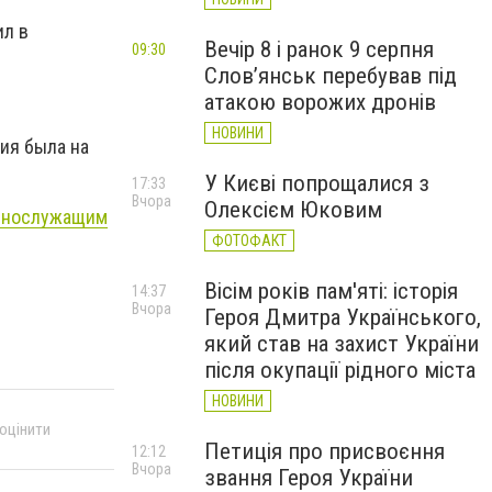
ил в
Вечір 8 і ранок 9 серпня
09:30
Слов’янськ перебував під
атакою ворожих дронів
НОВИНИ
рия была на
У Києві попрощалися з
17:33
Вчора
Олексієм Юковим
ннослужащим
ФОТОФАКТ
Вісім років пам'яті: історія
14:37
Вчора
Героя Дмитра Українського,
який став на захист України
після окупації рідного міста
НОВИНИ
 оцінити
Петиція про присвоєння
12:12
Вчора
звання Героя України