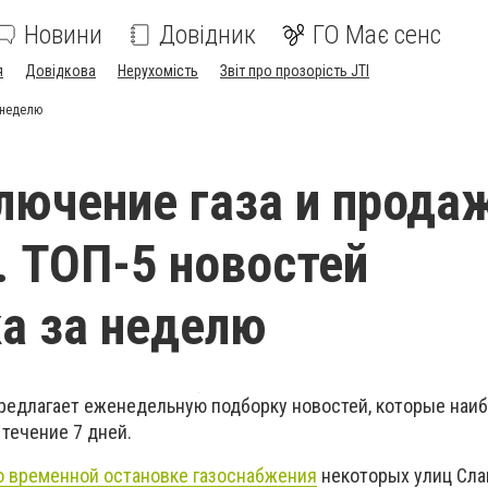
Новини
Довідник
ГО Має сенс
я
Довідкова
Нерухомість
Звіт про прозорість JTI
 неделю
лючение газа и прода
. ТОП-5 новостей
а за неделю
предлагает еженедельную подборку новостей, которые наи
течение 7 дней.
о временной остановке газоснабжения
некоторых улиц Сла