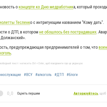
 новость о
концерте ко Дню медработник
а, который проход
Виолетты Тесленк
о с интригующим названием "Кому дать".
ости о ДТП, в котором
не обошлось без пострадавших
. Ава
- Должанский».
вость, предупреждающая предпринимателей о том, что
вое
коголь
.
бхідний текст і натисніть Ctrl + Enter, щоб повідомити про це редакцію
ннослужащие
#ВСУ
#алкоголь
#ДТП
#блоги
0,0
Оцініть першим
Авторизуйтесь
, щоб